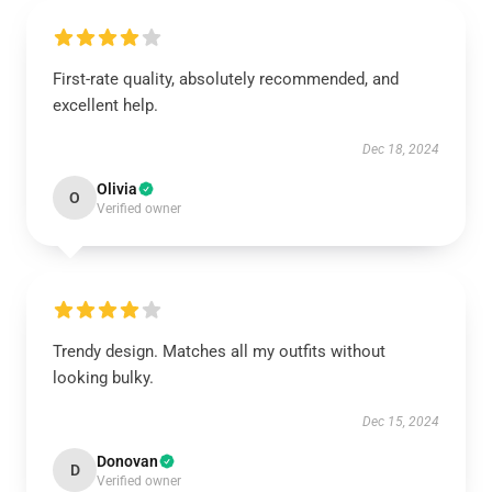
First-rate quality, absolutely recommended, and
excellent help.
Dec 18, 2024
Olivia
O
Verified owner
Trendy design. Matches all my outfits without
looking bulky.
Dec 15, 2024
Donovan
D
Verified owner