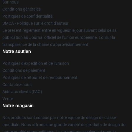
Sur nous
Conditions générales
Politiques de confidentialité
DMCA - Politique sur le droit d'auteur
Le présent règlement entre en vigueur le jour suivant celui de sa
publication au Journal officiel de l'Union européenne. Loi sur la
transparence de la chaîne d'approvisionnement
Notre soutien
Politiques d'expédition et de livraison
Conditions de paiement
Politiques de retour et de remboursement
Contactez-nous
Aide aux clients (FAQ)
Vente
Notre magasin
Nos produits sont conçus par notre équipe de design de classe
mondiale. Nous offrons une grande variété de produits de design de
haute qualité et magnifiques. Ils ne sont pas seulement pour le