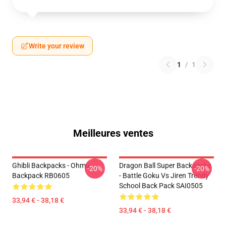
Write your review
1
/
1
Meilleures ventes
Ghibli Backpacks - Ohmu
Dragon Ball Super Backpacks
-20%
-20%
Backpack RB0605
- Battle Goku Vs Jiren Trendy
School Back Pack SAI0505
33,94 € - 38,18 €
33,94 € - 38,18 €