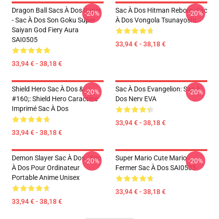
Dragon Ball Sacs À Dos Super
Sac À Dos Hitman Reborn: Sac
-20%
-20%
- Sac À Dos Son Goku Super
À Dos Vongola Tsunayoshi
Saiyan God Fiery Aura
SAI0505
33,94 € - 38,18 €
33,94 € - 38,18 €
Shield Hero Sac À Dos &
Sac À Dos Evangelion: Sac À
-20%
-20%
#160;: Shield Hero Caractère
Dos Nerv EVA
Imprimé Sac À Dos
33,94 € - 38,18 €
33,94 € - 38,18 €
Demon Slayer Sac À Dos - Sac
Super Mario Cute Mario
-20%
-20%
À Dos Pour Ordinateur
Fermer Sac À Dos SAI0505
Portable Anime Unisex
33,94 € - 38,18 €
33,94 € - 38,18 €