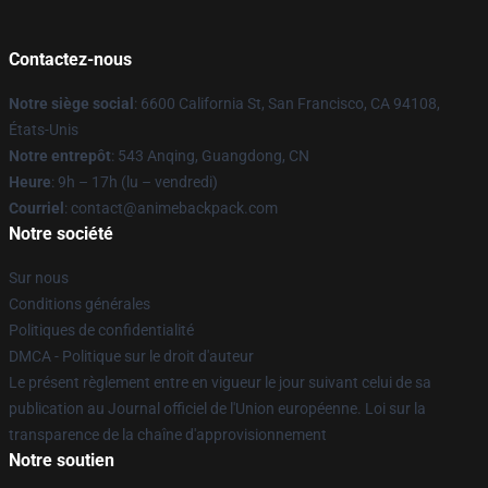
Contactez-nous
Notre siège social
: 6600 California St, San Francisco, CA 94108,
États-Unis
Notre entrepôt
: 543 Anqing, Guangdong, CN
Heure
: 9h – 17h (lu – vendredi)
Courriel
: contact@animebackpack.com
Notre société
Sur nous
Conditions générales
Politiques de confidentialité
DMCA - Politique sur le droit d'auteur
Le présent règlement entre en vigueur le jour suivant celui de sa
publication au Journal officiel de l'Union européenne. Loi sur la
transparence de la chaîne d'approvisionnement
Notre soutien