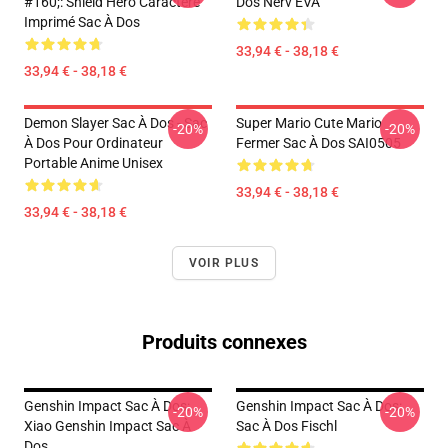
#160;: Shield Hero Caractère
Dos Nerv EVA
Imprimé Sac À Dos
33,94 € - 38,18 €
33,94 € - 38,18 €
Demon Slayer Sac À Dos - Sac
Super Mario Cute Mario
-20%
-20%
À Dos Pour Ordinateur
Fermer Sac À Dos SAI0505
Portable Anime Unisex
33,94 € - 38,18 €
33,94 € - 38,18 €
VOIR PLUS
Produits connexes
Genshin Impact Sac À Dos:
Genshin Impact Sac À Dos:
-20%
-20%
Xiao Genshin Impact Sac À
Sac À Dos Fischl
Dos