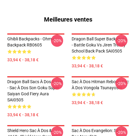
Meilleures ventes
Ghibli Backpacks - Ohmu
Dragon Ball Super Backpacks
-20%
-20%
Backpack RB0605
- Battle Goku Vs Jiren Trendy
School Back Pack SAI0505
33,94 € - 38,18 €
33,94 € - 38,18 €
Dragon Ball Sacs À Dos Super
Sac À Dos Hitman Reborn: Sac
-20%
-20%
- Sac À Dos Son Goku Super
À Dos Vongola Tsunayoshi
Saiyan God Fiery Aura
SAI0505
33,94 € - 38,18 €
33,94 € - 38,18 €
Shield Hero Sac À Dos &
Sac À Dos Evangelion: Sac À
-20%
-20%