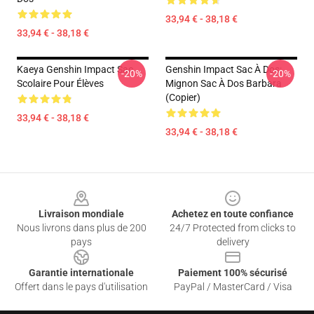
33,94 € - 38,18 €
33,94 € - 38,18 €
Kaeya Genshin Impact Sac
Genshin Impact Sac À Dos:
-20%
-20%
Scolaire Pour Élèves
Mignon Sac À Dos Barbara
(Copier)
33,94 € - 38,18 €
33,94 € - 38,18 €
Footer
Livraison mondiale
Achetez en toute confiance
Nous livrons dans plus de 200
24/7 Protected from clicks to
pays
delivery
Garantie internationale
Paiement 100% sécurisé
Offert dans le pays d'utilisation
PayPal / MasterCard / Visa