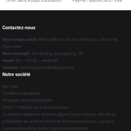
Offert dans le pays d'utilisation
PayPal / MasterCard / Visa
Contactez-nous
Notre siège social
: 6600 California St, San Francisco, CA 94108,
États-Unis
Notre entrepôt
: 543 Anqing, Guangdong, CN
Heure
: 9h – 17h (lu – vendredi)
Courriel
: contact@animebackpack.com
Notre société
Sur nous
Conditions générales
Politiques de confidentialité
DMCA - Politique sur le droit d'auteur
Le présent règlement entre en vigueur le jour suivant celui de sa
publication au Journal officiel de l'Union européenne. Loi sur la
transparence de la chaîne d'approvisionnement