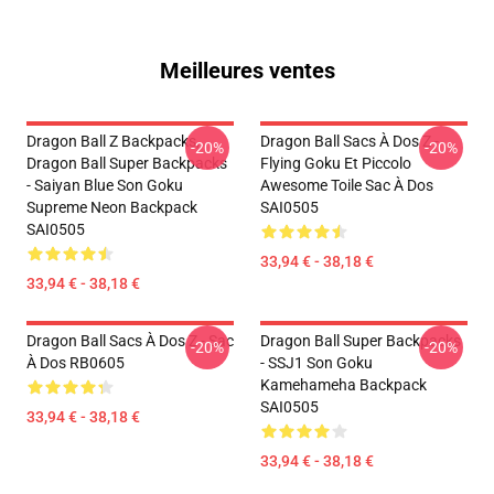
Meilleures ventes
Dragon Ball Z Backpacks,
Dragon Ball Sacs À Dos Z -
-20%
-20%
Dragon Ball Super Backpacks
Flying Goku Et Piccolo
- Saiyan Blue Son Goku
Awesome Toile Sac À Dos
Supreme Neon Backpack
SAI0505
SAI0505
33,94 € - 38,18 €
33,94 € - 38,18 €
Dragon Ball Sacs À Dos Z - Sac
Dragon Ball Super Backpacks
-20%
-20%
À Dos RB0605
- SSJ1 Son Goku
Kamehameha Backpack
SAI0505
33,94 € - 38,18 €
33,94 € - 38,18 €