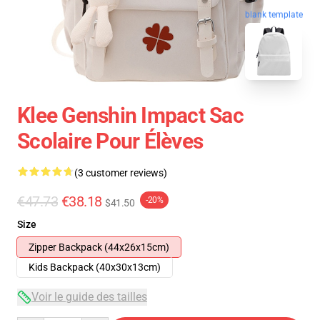
blank template
Klee Genshin Impact Sac
Scolaire Pour Élèves
(3 customer reviews)
€47.73
€38.18
-20%
$41.50
Size
Zipper Backpack (44x26x15cm)
Kids Backpack (40x30x13cm)
Voir le guide des tailles