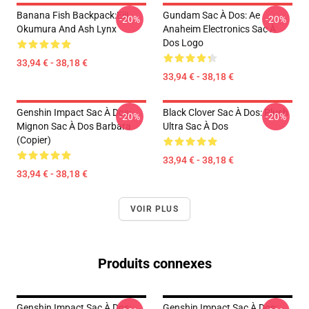
Banana Fish Backpack:Eiji
Gundam Sac À Dos: Ae
-20%
-20%
Okumura And Ash Lynx
Anaheim Electronics Sac À
Dos Logo
33,94 € - 38,18 €
33,94 € - 38,18 €
Genshin Impact Sac À Dos:
Black Clover Sac À Dos: Plush
-20%
-20%
Mignon Sac À Dos Barbara
Ultra Sac À Dos
(Copier)
33,94 € - 38,18 €
33,94 € - 38,18 €
VOIR PLUS
Produits connexes
Genshin Impact Sac À Dos:
Genshin Impact Sac À Dos: