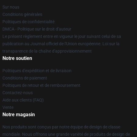
Sur nous
Conditions générales
Politiques de confidentialité
DMCA - Politique sur le droit d'auteur
Le présent règlement entre en vigueur le jour suivant celui de sa
publication au Journal officiel de l'Union européenne. Loi sur la
transparence de la chaîne d'approvisionnement
Notre soutien
Politiques d'expédition et de livraison
Conditions de paiement
Politiques de retour et de remboursement
Contactez-nous
Aide aux clients (FAQ)
Vente
Notre magasin
Nos produits sont conçus par notre équipe de design de classe
mondiale. Nous offrons une grande variété de produits de design de