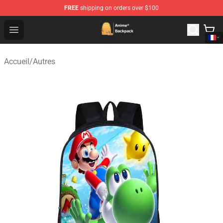
FREE
shipping on orders over $100
Anime Backpack Shop - Official Anime Backpack Store f
Open menu
Accueil
/
Autres