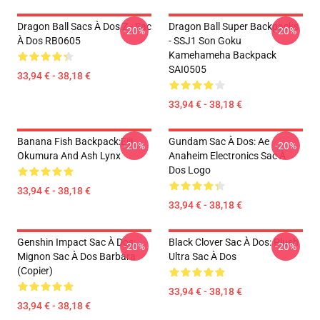
Dragon Ball Sacs À Dos Z - Sac
Dragon Ball Super Backpacks
-20%
-20%
À Dos RB0605
- SSJ1 Son Goku
Kamehameha Backpack
SAI0505
33,94 € - 38,18 €
33,94 € - 38,18 €
Banana Fish Backpack:Eiji
Gundam Sac À Dos: Ae
-20%
-20%
Okumura And Ash Lynx
Anaheim Electronics Sac À
Dos Logo
33,94 € - 38,18 €
33,94 € - 38,18 €
Genshin Impact Sac À Dos:
Black Clover Sac À Dos: Plush
-20%
-20%
Mignon Sac À Dos Barbara
Ultra Sac À Dos
(Copier)
33,94 € - 38,18 €
33,94 € - 38,18 €