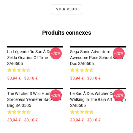
VOIR PLUS
Produits connexes
La Légende Du Sac À Dos
Sega Sonic Adventure
-20%
-20%
Zelda Ocarina Of Time
Awesome Pose School Sac À
SAI0505
Dos SAI0505
33,94 € - 38,18 €
33,94 € - 38,18 €
The Witcher 3 Wild Hunt Feisty
Le Sac À Dos Witcher Ciri
-20%
-20%
Sorceress Yennefer Backpack
Walking In The Rain Art Design
Bag SAI0505
SAI0505
33,94 € - 38,18 €
33,94 € - 38,18 €