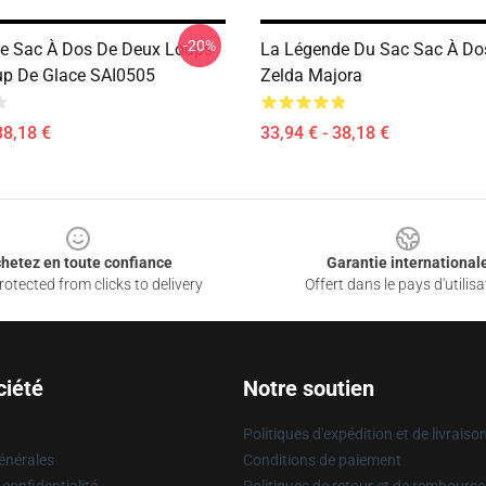
-20%
e Sac À Dos De Deux Loups
La Légende Du Sac Sac À Do
up De Glace SAI0505
Zelda Majora
38,18 €
33,94 € - 38,18 €
hetez en toute confiance
Garantie international
otected from clicks to delivery
Offert dans le pays d'utilisa
ciété
Notre soutien
Politiques d'expédition et de livraiso
énérales
Conditions de paiement