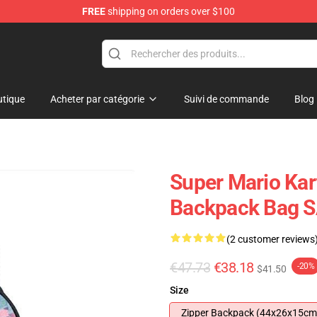
FREE
shipping on orders over $100
 for Anime Fans
tique
Acheter par catégorie
Suivi de commande
Blog
Super Mario Kar
Backpack Bag 
(2 customer reviews
€47.73
€38.18
-20%
$41.50
Size
Zipper Backpack (44x26x15cm