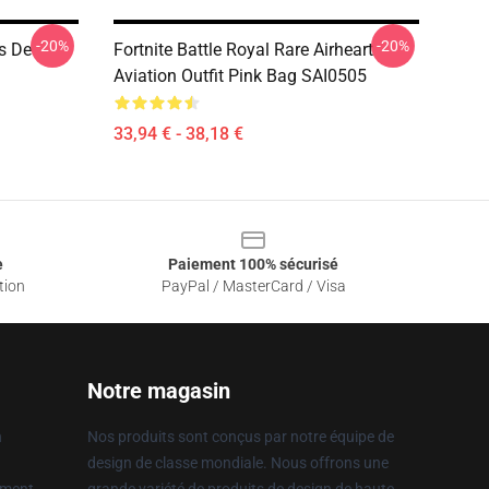
-20%
-20%
s De
Fortnite Battle Royal Rare Airheart
Aviation Outfit Pink Bag SAI0505
33,94 € - 38,18 €
e
Paiement 100% sécurisé
tion
PayPal / MasterCard / Visa
Notre magasin
n
Nos produits sont conçus par notre équipe de
design de classe mondiale. Nous offrons une