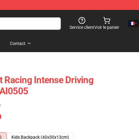
Service client
Voir le panier
Contact
t Racing Intense Driving
SAI0505
)
)
Kids Backpack (40x30x13cm)