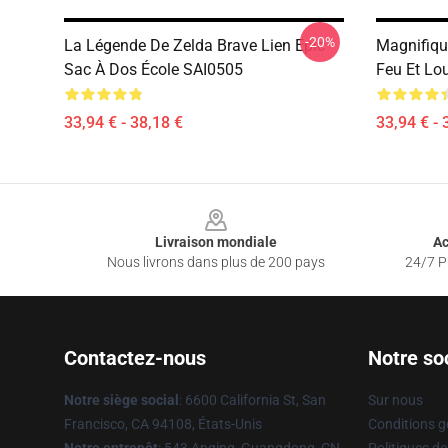
-20%
La Légende De Zelda Brave Lien Epic
Magnifiqu
Sac À Dos École SAI0505
Feu Et Lo
33,94 € - 38,18 €
33,94 € - 
Footer
Livraison mondiale
Ac
Nous livrons dans plus de 200 pays
24/7 Pr
Contactez-nous
Notre so
Notre siège social
: 6600 California St, San
Sur nous
Francisco, CA 94108, États-Unis
Conditions g