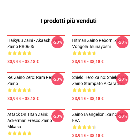
I prodotti più venduti
Haikyuu Zaini - Akaashi Keiji
Hitman Zaino Reborn: Zaino
-20%
-20%
Zaino RB0605
Vongola Tsunayoshi
33,94 € - 38,18 €
33,94 € - 38,18 €
Re: Zaino Zero: Ram Rem
Shield Hero Zaino: Shield Hero
-20%
-20%
Zaino
Zaino Stampato A Caratteri
33,94 € - 38,18 €
33,94 € - 38,18 €
Attack On Titan Zaini:
Zaino Evangelion: Zaino Nerv
-20%
-20%
Ackerman Fresco Zaino
EVA
Mikasa
33,94 € - 38,18 €