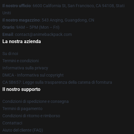
Il nostro ufficio
: 6600 California St, San Francisco, CA 94108, Stati
Uniti
Il nostro magazzino
: 543 Anqing, Guangdong, CN
Orario
: 9AM – 5PM (Mon – Fri)
Email
: contact@animebackpack.com
La nostra azienda
Su di noi
Termini e condizioni
Informativa sulla privacy
DMCA - Informativa sul copyright
CA SB657: Legge sulla trasparenza della catena di fornitura
Il nostro supporto
Condizioni di spedizione e consegna
Termini di pagamento
Condizioni di ritorno e rimborso
Contattaci
Aiuto del cliente (FAQ)