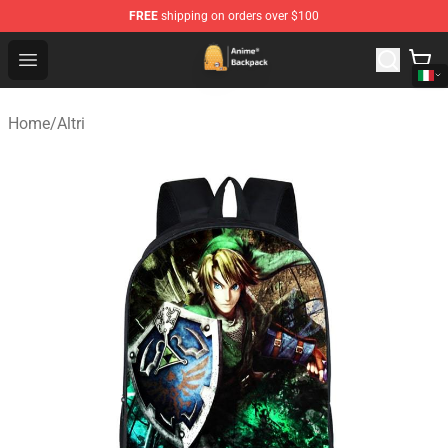
FREE
shipping on orders over $100
Anime Backpack Shop - Official Anime Backpack Store f
Open menu
Home
/
Altri