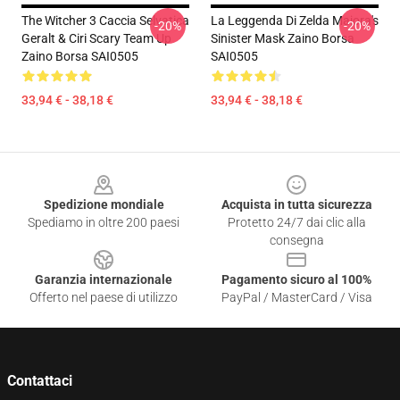
The Witcher 3 Caccia Selvatica
La Leggenda Di Zelda Majora's
-20%
-20%
Geralt & Ciri Scary Team Up
Sinister Mask Zaino Borsa
Zaino Borsa SAI0505
SAI0505
33,94 € - 38,18 €
33,94 € - 38,18 €
Footer
Spedizione mondiale
Acquista in tutta sicurezza
Spediamo in oltre 200 paesi
Protetto 24/7 dai clic alla
consegna
Garanzia internazionale
Pagamento sicuro al 100%
Offerto nel paese di utilizzo
PayPal / MasterCard / Visa
Contattaci