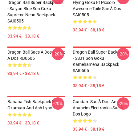
Dragon Ball Super Backpacks
Flying Goku Et Piccolo
- Saiyan Blue Son Goku
Awesome Toile Sac À Dos
Supreme Neon Backpack
SAI0505
SAI0505
33,94 € - 38,18 €
33,94 € - 38,18 €
Dragon Ball Sacs À Dos Z - Sac
Dragon Ball Super Backpacks
-20%
-20%
À Dos RB0605
- SSJ1 Son Goku
Kamehameha Backpack
SAI0505
33,94 € - 38,18 €
33,94 € - 38,18 €
Banana Fish Backpack:Eiji
Gundam Sac À Dos: Ae
-20%
-20%
Okumura And Ash Lynx
Anaheim Electronics Sac À
Dos Logo
33,94 € - 38,18 €
33,94 € - 38,18 €