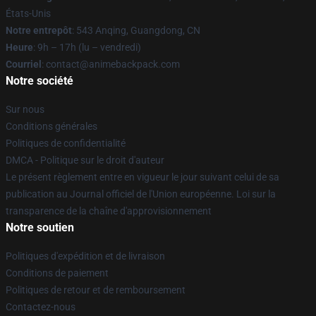
États-Unis
Notre entrepôt
: 543 Anqing, Guangdong, CN
Heure
: 9h – 17h (lu – vendredi)
Courriel
: contact@animebackpack.com
Notre société
Sur nous
Conditions générales
Politiques de confidentialité
DMCA - Politique sur le droit d'auteur
Le présent règlement entre en vigueur le jour suivant celui de sa
publication au Journal officiel de l'Union européenne. Loi sur la
transparence de la chaîne d'approvisionnement
Notre soutien
Politiques d'expédition et de livraison
Conditions de paiement
Politiques de retour et de remboursement
Contactez-nous