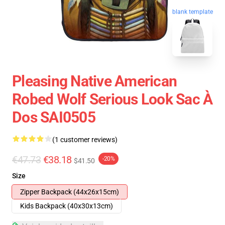
blank template
Pleasing Native American
Robed Wolf Serious Look Sac À
Dos SAI0505
(1 customer reviews)
€47.73
€38.18
-20%
$41.50
Size
Zipper Backpack (44x26x15cm)
Kids Backpack (40x30x13cm)