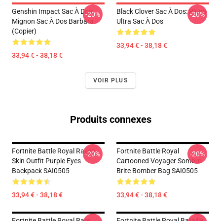
Genshin Impact Sac À Dos:
Black Clover Sac À Dos: Plush
-20%
-20%
Mignon Sac À Dos Barbara
Ultra Sac À Dos
(Copier)
33,94 € - 38,18 €
33,94 € - 38,18 €
VOIR PLUS
Produits connexes
Fortnite Battle Royal Raven
Fortnite Battle Royal
-20%
-20%
Skin Outfit Purple Eyes
Cartooned Voyager Sombre
Backpack SAI0505
Brite Bomber Bag SAI0505
33,94 € - 38,18 €
33,94 € - 38,18 €
Fortnite Battle Royal Rare
Fortnite Battle Royal Bataille