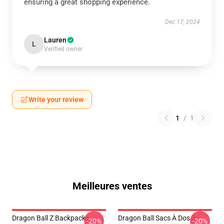
ensuring a great shopping experience.
Dec 17, 2024
Lauren
L
Verified owner
Write your review
1
/
1
Meilleures ventes
Dragon Ball Z Backpacks,
Dragon Ball Sacs À Dos Z -
-20%
-20%