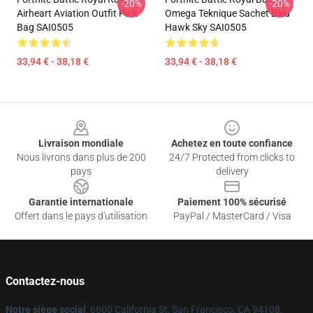
-20%
-20%
Airheart Aviation Outfit Pink
Omega Teknique Sachet Bleu
Bag SAI0505
Hawk Sky SAI0505
33,94 € - 38,18 €
33,94 € - 38,18 €
Footer
Livraison mondiale
Achetez en toute confiance
Nous livrons dans plus de 200
24/7 Protected from clicks to
pays
delivery
Garantie internationale
Paiement 100% sécurisé
Offert dans le pays d'utilisation
PayPal / MasterCard / Visa
Contactez-nous
Notre siège social
: 6600 California St, San Francisco, CA 94108,