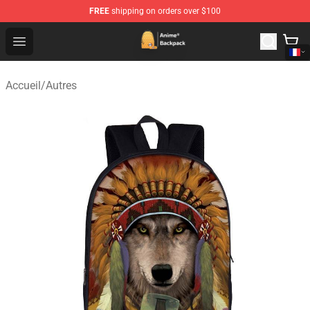
FREE
shipping on orders over $100
Anime Backpack Shop - Official Anime Backpack Store f
Open menu
Accueil
/
Autres