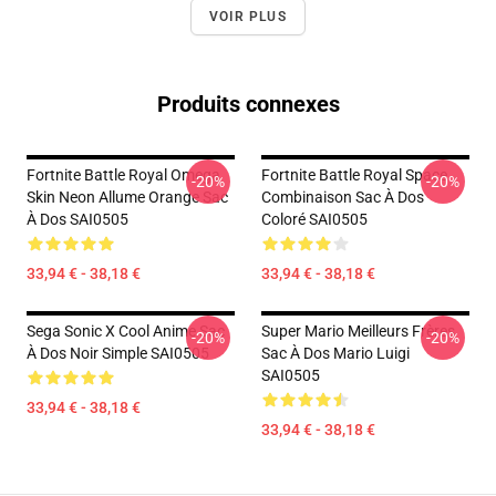
VOIR PLUS
Produits connexes
Fortnite Battle Royal Omega
Fortnite Battle Royal Space
-20%
-20%
Skin Neon Allume Orange Sac
Combinaison Sac À Dos
À Dos SAI0505
Coloré SAI0505
33,94 € - 38,18 €
33,94 € - 38,18 €
Sega Sonic X Cool Anime Sac
Super Mario Meilleurs Frères
-20%
-20%
À Dos Noir Simple SAI0505
Sac À Dos Mario Luigi
SAI0505
33,94 € - 38,18 €
33,94 € - 38,18 €