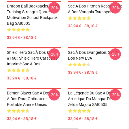
Dragon Ball Backpacks - Goku
Sac À Dos Hitman Reborn: Sac
-20%
-20%
Training Strength Quotes
À Dos Vongola Tsunayoshi
Motivation School Backpack
Bag SAI0505
33,94 € - 38,18 €
33,94 € - 38,18 €
Shield Hero Sac À Dos &
Sac À Dos Evangelion: Sac À
-20%
-20%
#160;: Shield Hero Caractère
Dos Nerv EVA
Imprimé Sac À Dos
33,94 € - 38,18 €
33,94 € - 38,18 €
Demon Slayer Sac À Dos - Sac
La Légende Du Sac À Dos
-20%
-20%
À Dos Pour Ordinateur
Artistique Du Masque De
Portable Anime Unisex
Zelda Majora SAI0505
33,94 € - 38,18 €
33,94 € - 38,18 €