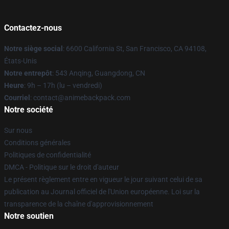
Contactez-nous
Notre siège social
: 6600 California St, San Francisco, CA 94108,
États-Unis
Notre entrepôt
: 543 Anqing, Guangdong, CN
Heure
: 9h – 17h (lu – vendredi)
Courriel
: contact@animebackpack.com
Notre société
Sur nous
Conditions générales
Politiques de confidentialité
DMCA - Politique sur le droit d'auteur
Le présent règlement entre en vigueur le jour suivant celui de sa
publication au Journal officiel de l'Union européenne. Loi sur la
transparence de la chaîne d'approvisionnement
Notre soutien