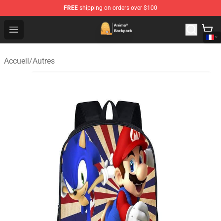
FREE
shipping on orders over $100
Anime Backpack Shop - Official Anime Backpack Store f
Open menu
Accueil
/
Autres