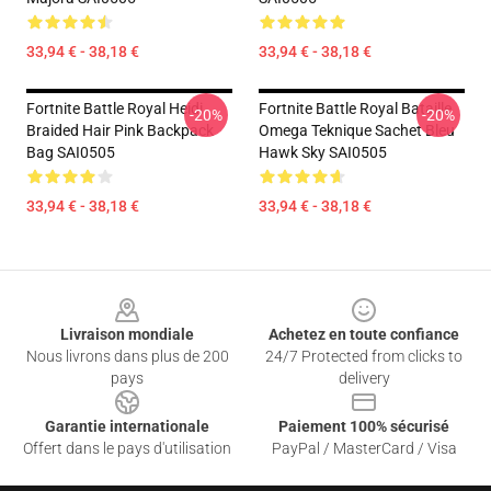
33,94 € - 38,18 €
33,94 € - 38,18 €
Fortnite Battle Royal Heidi
Fortnite Battle Royal Bataille
-20%
-20%
Braided Hair Pink Backpack
Omega Teknique Sachet Bleu
Bag SAI0505
Hawk Sky SAI0505
33,94 € - 38,18 €
33,94 € - 38,18 €
Footer
Livraison mondiale
Achetez en toute confiance
Nous livrons dans plus de 200
24/7 Protected from clicks to
pays
delivery
Garantie internationale
Paiement 100% sécurisé
Offert dans le pays d'utilisation
PayPal / MasterCard / Visa