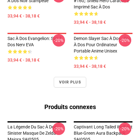
À Dos Noir Stampede
#160;: Shield Hero Caractère
Imprimé Sac À Dos
33,94 € - 38,18 €
33,94 € - 38,18 €
Sac À Dos Evangelion: Sac À
Demon Slayer Sac À Dos - Sac
-20%
-20%
Dos Nerv EVA
À Dos Pour Ordinateur
Portable Anime Unisex
33,94 € - 38,18 €
33,94 € - 38,18 €
VOIR PLUS
Produits connexes
La Légende Du Sac À Dos
Captivant Long Tailed Wolf Art
-20%
-20%
Sinister Masque De Zelda
Blue-Green Aura Backpack
Majora SAI0505
SAI0505