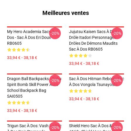
Meilleures ventes
My Hero Academia Sacs À
Jujutsu Kaisen Sacs À Dos -
-20%
-20%
Dos - Sac À Dos Eri Doux
Drôle Itadori Personnages
RB0605
Drôles De Démons Maudits
Sac À Dos RB0605
33,94 € - 38,18 €
33,94 € - 38,18 €
Dragon Ball Backpacks - Goku
Sac À Dos Hitman Reborn: Sac
-20%
-20%
Spirit Bomb Skill Power Aura
À Dos Vongola Tsunayoshi
School Backpack Bag
SAI0505
33,94 € - 38,18 €
33,94 € - 38,18 €
Trigun Sac À Dos: Vash Le Sac
Shield Hero Sac À Dos &
-20%
-20%