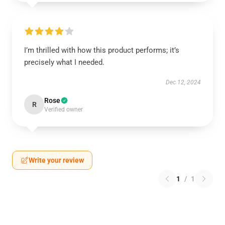
I’m thrilled with how this product performs; it’s
precisely what I needed.
Dec 12, 2024
Rose
R
Verified owner
Write your review
1
/
1