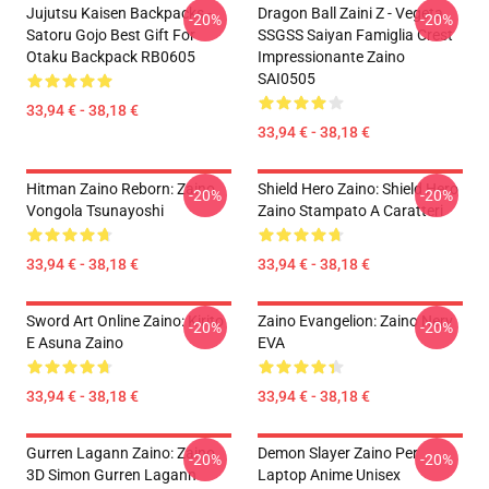
Jujutsu Kaisen Backpacks -
Dragon Ball Zaini Z - Vegeta
-20%
-20%
Satoru Gojo Best Gift For
SSGSS Saiyan Famiglia Crest
Otaku Backpack RB0605
Impressionante Zaino
SAI0505
33,94 € - 38,18 €
33,94 € - 38,18 €
Hitman Zaino Reborn: Zaino
Shield Hero Zaino: Shield Hero
-20%
-20%
Vongola Tsunayoshi
Zaino Stampato A Caratteri
33,94 € - 38,18 €
33,94 € - 38,18 €
Sword Art Online Zaino: Kirito
Zaino Evangelion: Zaino Nerv
-20%
-20%
E Asuna Zaino
EVA
33,94 € - 38,18 €
33,94 € - 38,18 €
Gurren Lagann Zaino: Zaino
Demon Slayer Zaino Per
-20%
-20%
3D Simon Gurren Lagann
Laptop Anime Unisex