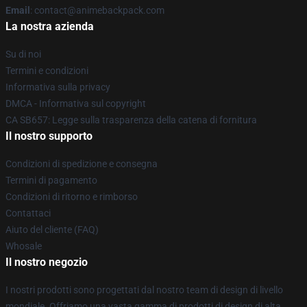
Email
: contact@animebackpack.com
La nostra azienda
Su di noi
Termini e condizioni
Informativa sulla privacy
DMCA - Informativa sul copyright
CA SB657: Legge sulla trasparenza della catena di fornitura
Il nostro supporto
Condizioni di spedizione e consegna
Termini di pagamento
Condizioni di ritorno e rimborso
Contattaci
Aiuto del cliente (FAQ)
Whosale
Il nostro negozio
I nostri prodotti sono progettati dal nostro team di design di livello
mondiale. Offriamo una vasta gamma di prodotti di design di alta