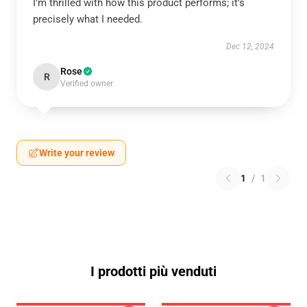
I’m thrilled with how this product performs; it’s
precisely what I needed.
Dec 12, 2024
Rose
R
Verified owner
Write your review
1
/
1
I prodotti più venduti