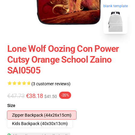
blank template
Lone Wolf Oozing Con Power
Cutsy Orange School Zaino
SAI0505
(3 customer reviews)
€47.73
€38.18
-20%
$41.50
Size
Zipper Backpack (44x26x15cm)
Kids Backpack (40x30x13cm)