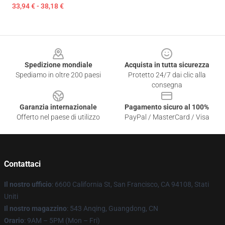
33,94 € - 38,18 €
Footer
Spedizione mondiale
Acquista in tutta sicurezza
Spediamo in oltre 200 paesi
Protetto 24/7 dai clic alla
consegna
Garanzia internazionale
Pagamento sicuro al 100%
Offerto nel paese di utilizzo
PayPal / MasterCard / Visa
Contattaci
Il nostro ufficio
: 6600 California St, San Francisco, CA 94108, Stati
Uniti
Il nostro magazzino
: 543 Anqing, Guangdong, CN
Orario
: 9AM – 5PM (Mon – Fri)