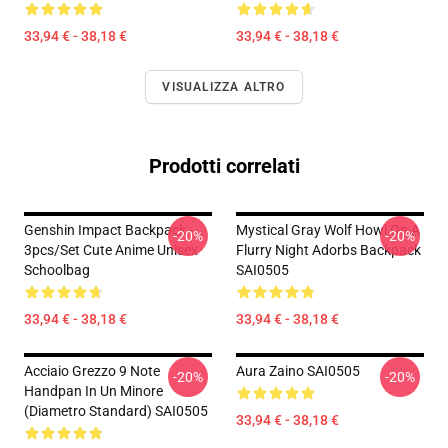
33,94 € - 38,18 €
33,94 € - 38,18 €
VISUALIZZA ALTRO
Prodotti correlati
Genshin Impact Backpack -
Mystical Gray Wolf Howl On A
-20%
-20%
3pcs/Set Cute Anime Unisex
Flurry Night Adorbs Backpack
Schoolbag
SAI0505
33,94 € - 38,18 €
33,94 € - 38,18 €
Acciaio Grezzo 9 Note
Aura Zaino SAI0505
-20%
-20%
Handpan In Un Minore
(diametro Standard) SAI0505
33,94 € - 38,18 €