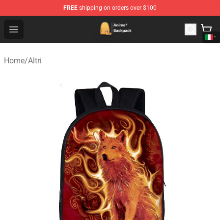
FREE
shipping on orders over $100
Anime Backpack Shop - Official Anime Backpack Store f
Open menu
Home
/
Altri