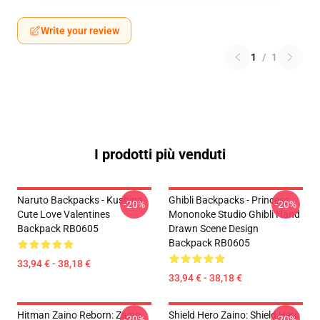
Write your review
1
/
1
I prodotti più venduti
Naruto Backpacks - Kushina
Ghibli Backpacks - Princess
-20%
-20%
Cute Love Valentines
Mononoke Studio Ghibli Hand
Backpack RB0605
Drawn Scene Design
Backpack RB0605
33,94 € - 38,18 €
33,94 € - 38,18 €
Hitman Zaino Reborn: Zaino
Shield Hero Zaino: Shield Hero
-20%
-20%