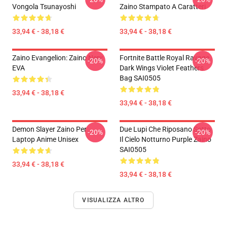
Vongola Tsunayoshi
Zaino Stampato A Caratteri
33,94 € - 38,18 €
33,94 € - 38,18 €
Zaino Evangelion: Zaino Nerv
Fortnite Battle Royal Ravage
-20%
-20%
EVA
Dark Wings Violet Feathers
Bag SAI0505
33,94 € - 38,18 €
33,94 € - 38,18 €
Demon Slayer Zaino Per
Due Lupi Che Riposano Sotto
-20%
-20%
Laptop Anime Unisex
Il Cielo Notturno Purple Zaino
SAI0505
33,94 € - 38,18 €
33,94 € - 38,18 €
VISUALIZZA ALTRO