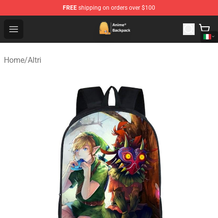
FREE
shipping on orders over $100
Anime Backpack Shop - Official Anime Backpack Store f
Open menu
Home
/
Altri