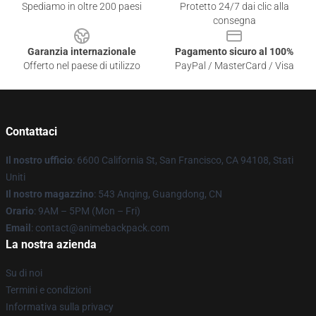
Spediamo in oltre 200 paesi
Protetto 24/7 dai clic alla
consegna
Garanzia internazionale
Pagamento sicuro al 100%
Offerto nel paese di utilizzo
PayPal / MasterCard / Visa
Contattaci
Il nostro ufficio
: 6600 California St, San Francisco, CA 94108, Stati
Uniti
Il nostro magazzino
: 543 Anqing, Guangdong, CN
Orario
: 9AM – 5PM (Mon – Fri)
Email
: contact@animebackpack.com
La nostra azienda
Su di noi
Termini e condizioni
Informativa sulla privacy