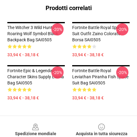
Prodotti correlati
The Witcher 3 Wild Hunt
Fortnite Battle Royal Space
-20%
-20%
Roaring Wolf Symbol Black
Suit Outfit Zaino Colorato
Backpack Bag SAI0505
Borsa SAI0505
33,94 € - 38,18 €
33,94 € - 38,18 €
Fortnite Epic & Legendary
Fortnite Battle Royal
-20%
-20%
Character Skins Supply Llama
Leviathan Piranha Fish Space
Bag SAI0505
Suit Bag SAI0505
33,94 € - 38,18 €
33,94 € - 38,18 €
Footer
Spedizione mondiale
Acquista in tutta sicurezza