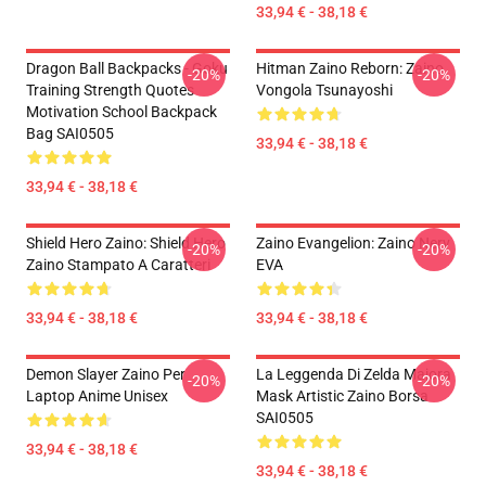
33,94 € - 38,18 €
Dragon Ball Backpacks - Goku
Hitman Zaino Reborn: Zaino
-20%
-20%
Training Strength Quotes
Vongola Tsunayoshi
Motivation School Backpack
Bag SAI0505
33,94 € - 38,18 €
33,94 € - 38,18 €
Shield Hero Zaino: Shield Hero
Zaino Evangelion: Zaino Nerv
-20%
-20%
Zaino Stampato A Caratteri
EVA
33,94 € - 38,18 €
33,94 € - 38,18 €
Demon Slayer Zaino Per
La Leggenda Di Zelda Majora
-20%
-20%
Laptop Anime Unisex
Mask Artistic Zaino Borsa
SAI0505
33,94 € - 38,18 €
33,94 € - 38,18 €