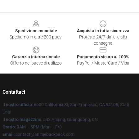
Footer
Spedizione mondiale
Acquista in tutta sicurezza
Spediamo in oltre 200 paesi
Protetto 24/7 dai clic alla
consegna
Garanzia internazionale
Pagamento sicuro al 100%
Offerto nel paese di utilizzo
PayPal / MasterCard / Visa
Contattaci
Il nostro ufficio
: 6600 California St, San Francisco, CA 94108, Stati
Uniti
Il nostro magazzino
: 543 Anqing, Guangdong, CN
Orario
: 9AM – 5PM (Mon – Fri)
Email
: contact@animebackpack.com