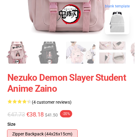
blank template
Nezuko Demon Slayer Student
Anime Zaino
(4 customer reviews)
€47.73
€38.18
-20%
$41.50
Size
Zipper Backpack (44x26x15cm)