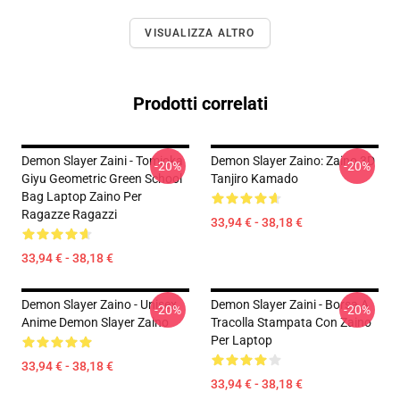
VISUALIZZA ALTRO
Prodotti correlati
Demon Slayer Zaini - Tomioka
Demon Slayer Zaino: Zaino 3D
-20%
-20%
Giyu Geometric Green School
Tanjiro Kamado
Bag Laptop Zaino Per
Ragazze Ragazzi
33,94 € - 38,18 €
33,94 € - 38,18 €
Demon Slayer Zaino - Unisex
Demon Slayer Zaini - Borsa A
-20%
-20%
Anime Demon Slayer Zaino
Tracolla Stampata Con Zaino
Per Laptop
33,94 € - 38,18 €
33,94 € - 38,18 €