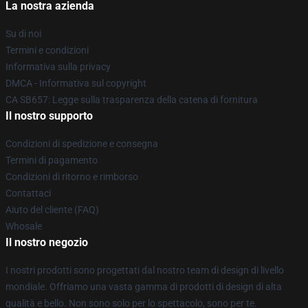
La nostra azienda
Su di noi
Termini e condizioni
Informativa sulla privacy
DMCA - Informativa sul copyright
CA SB657: Legge sulla trasparenza della catena di fornitura
Il nostro supporto
Condizioni di spedizione e consegna
Termini di pagamento
Condizioni di ritorno e rimborso
Contattaci
Aiuto del cliente (FAQ)
Whosale
Il nostro negozio
I nostri prodotti sono progettati dal nostro team di design di livello
mondiale. Offriamo una vasta gamma di prodotti di design di alta
qualità e bello. Non sono solo per lo spettacolo, sono per te.