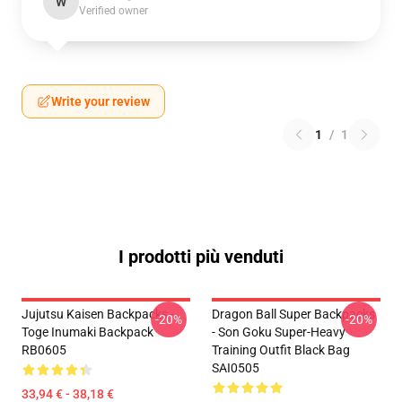
W
Verified owner
Write your review
1
/
1
I prodotti più venduti
Jujutsu Kaisen Backpacks -
Dragon Ball Super Backpacks
-20%
-20%
Toge Inumaki Backpack
- Son Goku Super-Heavy
RB0605
Training Outfit Black Bag
SAI0505
33,94 € - 38,18 €