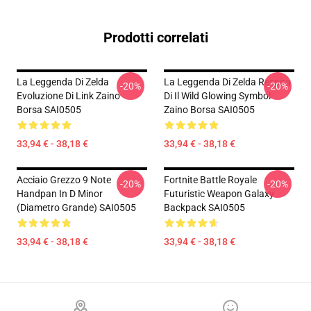
Prodotti correlati
La Leggenda Di Zelda
La Leggenda Di Zelda Respira
-20%
-20%
Evoluzione Di Link Zaino
Di Il Wild Glowing Symbol
Borsa SAI0505
Zaino Borsa SAI0505
33,94 € - 38,18 €
33,94 € - 38,18 €
Acciaio Grezzo 9 Note
Fortnite Battle Royale
-20%
-20%
Handpan In D Minor
Futuristic Weapon Galaxy
(diametro Grande) SAI0505
Backpack SAI0505
33,94 € - 38,18 €
33,94 € - 38,18 €
Footer