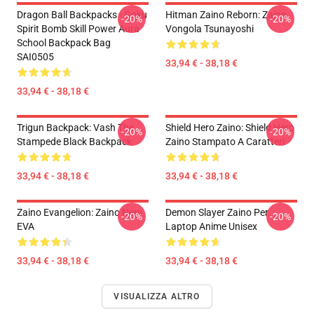
Dragon Ball Backpacks - Goku
Hitman Zaino Reborn: Zaino
-20%
-20%
Spirit Bomb Skill Power Aura
Vongola Tsunayoshi
School Backpack Bag
SAI0505
33,94 € - 38,18 €
33,94 € - 38,18 €
Trigun Backpack: Vash The
Shield Hero Zaino: Shield Hero
-20%
-20%
Stampede Black Backpack
Zaino Stampato A Caratteri
33,94 € - 38,18 €
33,94 € - 38,18 €
Zaino Evangelion: Zaino Nerv
Demon Slayer Zaino Per
-20%
-20%
EVA
Laptop Anime Unisex
33,94 € - 38,18 €
33,94 € - 38,18 €
VISUALIZZA ALTRO