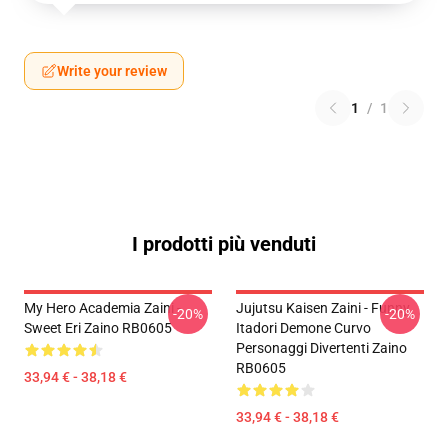
Write your review
1
/
1
I prodotti più venduti
My Hero Academia Zaini -
Jujutsu Kaisen Zaini - Funny
-20%
-20%
Sweet Eri Zaino RB0605
Itadori Demone Curvo
Personaggi Divertenti Zaino
RB0605
33,94 € - 38,18 €
33,94 € - 38,18 €