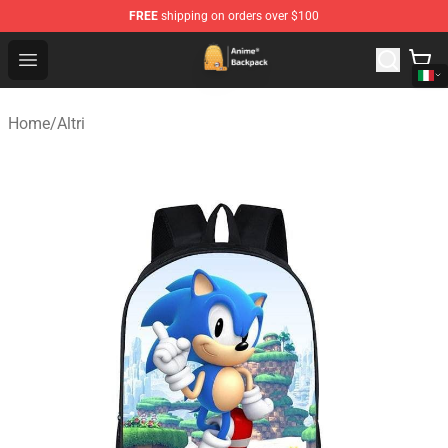
FREE
shipping on orders over $100
Anime Backpack Shop - Official Anime Backpack Store f
Open menu
Home
/
Altri