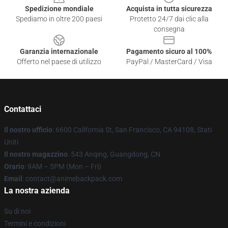
Spedizione mondiale
Acquista in tutta sicurezza
Spediamo in oltre 200 paesi
Protetto 24/7 dai clic alla
consegna
Garanzia internazionale
Pagamento sicuro al 100%
Offerto nel paese di utilizzo
PayPal / MasterCard / Visa
Contattaci
Il nostro ufficio
: 6600 California St, San Francisco, CA 94108, Stati
Uniti
Il nostro magazzino
: 543 Anqing, Guangdong, CN
Orario
: 9AM – 5PM (Mon – Fri)
Email
: contact@animebackpack.com
La nostra azienda
Su di noi
Termini e condizioni