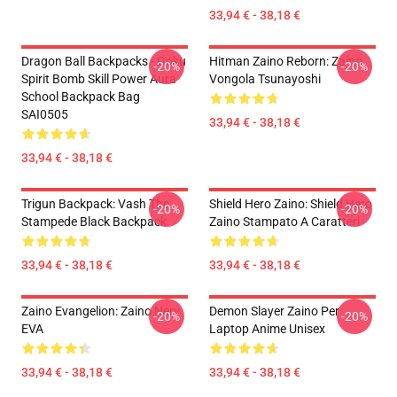
33,94 € - 38,18 €
Dragon Ball Backpacks - Goku
Hitman Zaino Reborn: Zaino
-20%
-20%
Spirit Bomb Skill Power Aura
Vongola Tsunayoshi
School Backpack Bag
SAI0505
33,94 € - 38,18 €
33,94 € - 38,18 €
Trigun Backpack: Vash The
Shield Hero Zaino: Shield Hero
-20%
-20%
Stampede Black Backpack
Zaino Stampato A Caratteri
33,94 € - 38,18 €
33,94 € - 38,18 €
Zaino Evangelion: Zaino Nerv
Demon Slayer Zaino Per
-20%
-20%
EVA
Laptop Anime Unisex
33,94 € - 38,18 €
33,94 € - 38,18 €