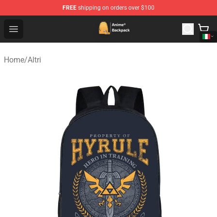
FREE
shipping on orders over $100
Anime Backpack Shop - Official Anime Backpack Store f
Open menu
Home
/
Altri