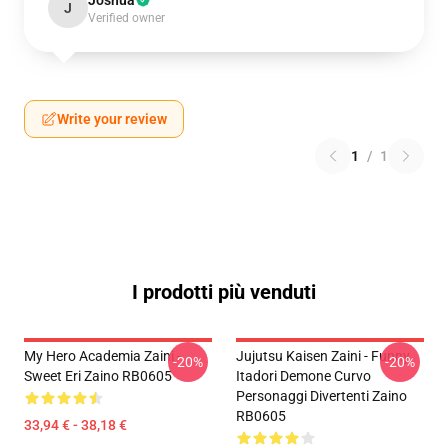
Joshua
J
Verified owner
Write your review
1
/
1
I prodotti più venduti
My Hero Academia Zaini -
Jujutsu Kaisen Zaini - Funny
-20%
-20%
Sweet Eri Zaino RB0605
Itadori Demone Curvo
Personaggi Divertenti Zaino
RB0605
33,94 € - 38,18 €