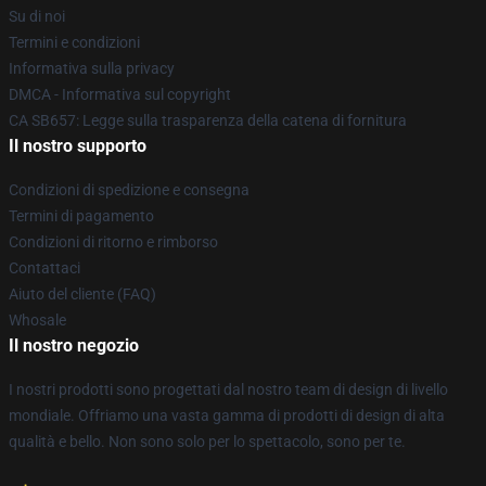
Su di noi
Termini e condizioni
Informativa sulla privacy
DMCA - Informativa sul copyright
CA SB657: Legge sulla trasparenza della catena di fornitura
Il nostro supporto
Condizioni di spedizione e consegna
Termini di pagamento
Condizioni di ritorno e rimborso
Contattaci
Aiuto del cliente (FAQ)
Whosale
Il nostro negozio
I nostri prodotti sono progettati dal nostro team di design di livello
mondiale. Offriamo una vasta gamma di prodotti di design di alta
qualità e bello. Non sono solo per lo spettacolo, sono per te.