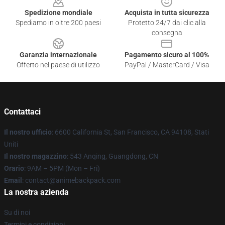
Spedizione mondiale
Acquista in tutta sicurezza
Spediamo in oltre 200 paesi
Protetto 24/7 dai clic alla
consegna
Garanzia internazionale
Pagamento sicuro al 100%
Offerto nel paese di utilizzo
PayPal / MasterCard / Visa
Contattaci
Il nostro ufficio
: 6600 California St, San Francisco, CA 94108, Stati
Uniti
Il nostro magazzino
: 543 Anqing, Guangdong, CN
Orario
: 9AM – 5PM (Mon – Fri)
Email
: contact@animebackpack.com
La nostra azienda
Su di noi
Termini e condizioni