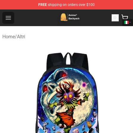
FREE
shipping on orders over $100
Anime Backpack Shop - Official Anime Backpack Store f
Open menu
Home
/
Altri