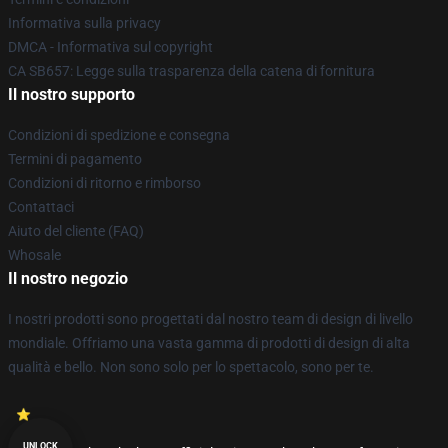
Informativa sulla privacy
DMCA - Informativa sul copyright
CA SB657: Legge sulla trasparenza della catena di fornitura
Il nostro supporto
Condizioni di spedizione e consegna
Termini di pagamento
Condizioni di ritorno e rimborso
Contattaci
Aiuto del cliente (FAQ)
Whosale
Il nostro negozio
I nostri prodotti sono progettati dal nostro team di design di livello
mondiale. Offriamo una vasta gamma di prodotti di design di alta
qualità e bello. Non sono solo per lo spettacolo, sono per te.
UNLOCK