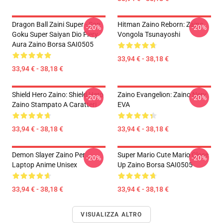
Dragon Ball Zaini Super - Son
Hitman Zaino Reborn: Zaino
-20%
-20%
Goku Super Saiyan Dio Fiery
Vongola Tsunayoshi
Aura Zaino Borsa SAI0505
33,94 € - 38,18 €
33,94 € - 38,18 €
Shield Hero Zaino: Shield Hero
Zaino Evangelion: Zaino Nerv
-20%
-20%
Zaino Stampato A Caratteri
EVA
33,94 € - 38,18 €
33,94 € - 38,18 €
Demon Slayer Zaino Per
Super Mario Cute Mario Close
-20%
-20%
Laptop Anime Unisex
Up Zaino Borsa SAI0505
33,94 € - 38,18 €
33,94 € - 38,18 €
VISUALIZZA ALTRO