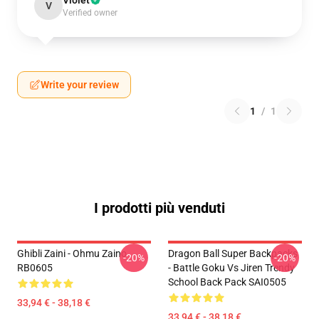
Violet
V
Verified owner
Write your review
1
/
1
I prodotti più venduti
Ghibli Zaini - Ohmu Zaino
Dragon Ball Super Backpacks
-20%
-20%
RB0605
- Battle Goku Vs Jiren Trendy
School Back Pack SAI0505
33,94 € - 38,18 €
33,94 € - 38,18 €