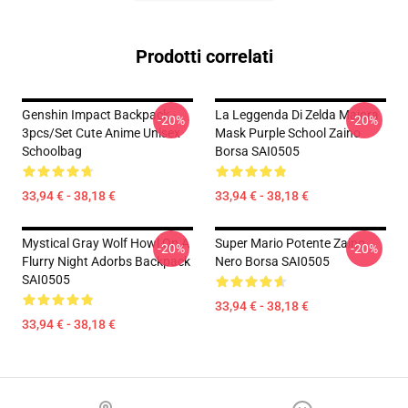
Prodotti correlati
Genshin Impact Backpack -
La Leggenda Di Zelda Majora
-20%
-20%
3pcs/Set Cute Anime Unisex
Mask Purple School Zaino
Schoolbag
Borsa SAI0505
33,94 € - 38,18 €
33,94 € - 38,18 €
Mystical Gray Wolf Howl On A
Super Mario Potente Zaino
-20%
-20%
Flurry Night Adorbs Backpack
Nero Borsa SAI0505
SAI0505
33,94 € - 38,18 €
33,94 € - 38,18 €
Footer