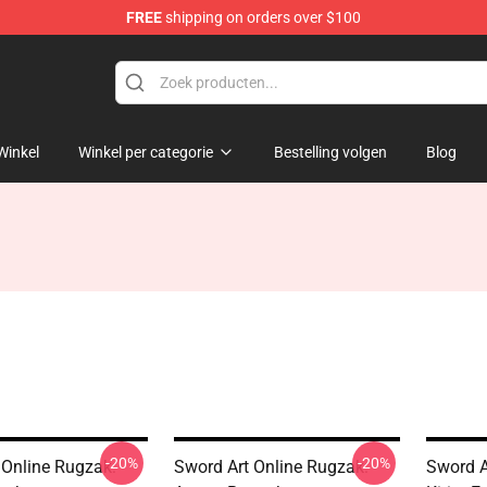
FREE
shipping on orders over $100
 for Anime Fans
Winkel
Winkel per categorie
Bestelling volgen
Blog
-20%
-20%
 Online Rugzak:
Sword Art Online Rugzak:
Sword A