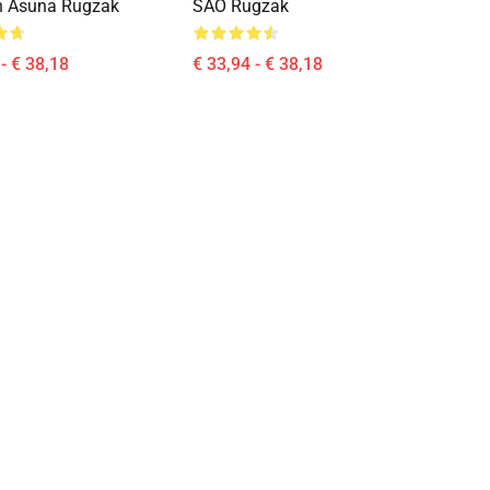
En Asuna Rugzak
SAO Rugzak
- € 38,18
€ 33,94 - € 38,18