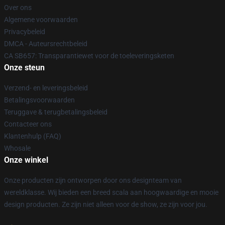
Over ons
Algemene voorwaarden
Privacybeleid
DMCA - Auteursrechtbeleid
CA SB657: Transparantiewet voor de toeleveringsketen
Onze steun
Verzend- en leveringsbeleid
Betalingsvoorwaarden
Teruggave & terugbetalingsbeleid
Contacteer ons
Klantenhulp (FAQ)
Whosale
Onze winkel
Onze producten zijn ontworpen door ons designteam van
wereldklasse. Wij bieden een breed scala aan hoogwaardige en mooie
design producten. Ze zijn niet alleen voor de show, ze zijn voor jou.