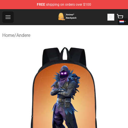
FREE
shipping on orders over $100
Anime Backpack Shop - Official Anime Backpack Store f
Open menu
Home
/
Andere