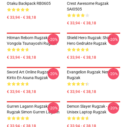
Otaku Backpack RB0605
Crest Awesome Rugzak
SAI0505
€ 33,94 - € 38,18
€ 33,94 - € 38,18
Hitman Reborn Rugzak:
Shield Hero Rugzak: Shield
-20%
-20%
Vongola Tsunayoshi Rugzak
Hero Gedrukte Rugzak
€ 33,94 - € 38,18
€ 33,94 - € 38,18
Sword Art Online Rugzak:
Evangelion Rugzak: Nerv EVA
-20%
-20%
Kirito En Asuna Rugzak
Rugzak
€ 33,94 - € 38,18
€ 33,94 - € 38,18
Gurren Lagann Rugzak: 3D
Demon Slayer Rugzak - Anime
-20%
-20%
Rugzak Simon Gurren Lagann
Unisex Laptop Rugzak
€ 33,94 - € 38,18
€ 33,94 - € 38,18