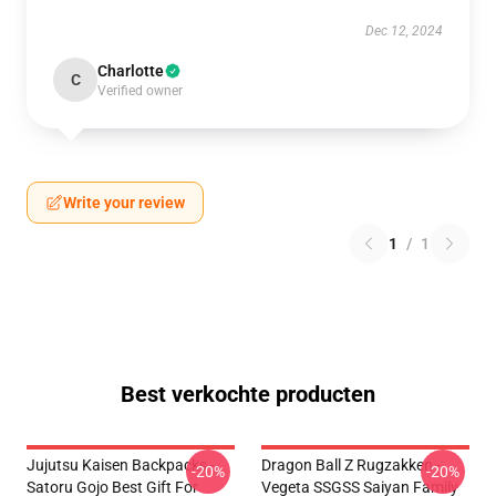
Dec 12, 2024
Charlotte
C
Verified owner
Write your review
1
/
1
Best verkochte producten
Jujutsu Kaisen Backpacks -
Dragon Ball Z Rugzakken -
-20%
-20%
Satoru Gojo Best Gift For
Vegeta SSGSS Saiyan Family