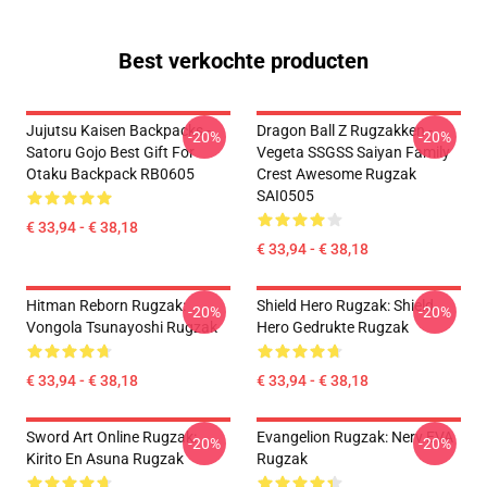
Best verkochte producten
Jujutsu Kaisen Backpacks -
Dragon Ball Z Rugzakken -
-20%
-20%
Satoru Gojo Best Gift For
Vegeta SSGSS Saiyan Family
Otaku Backpack RB0605
Crest Awesome Rugzak
SAI0505
€ 33,94 - € 38,18
€ 33,94 - € 38,18
Hitman Reborn Rugzak:
Shield Hero Rugzak: Shield
-20%
-20%
Vongola Tsunayoshi Rugzak
Hero Gedrukte Rugzak
€ 33,94 - € 38,18
€ 33,94 - € 38,18
Sword Art Online Rugzak:
Evangelion Rugzak: Nerv EVA
-20%
-20%
Kirito En Asuna Rugzak
Rugzak