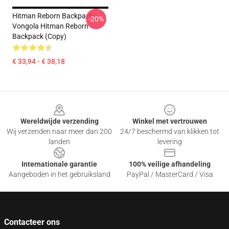
Hitman Reborn Backpack:
-20%
Vongola Hitman Reborn
Backpack (Copy)
€ 33,94 - € 38,18
Footer
Wereldwijde verzending
Winkel met vertrouwen
Wij verzenden naar meer dan 200
24/7 beschermd van klikken tot
landen
levering
Internationale garantie
100% veilige afhandeling
Aangeboden in het gebruiksland
PayPal / MasterCard / Visa
Contacteer ons