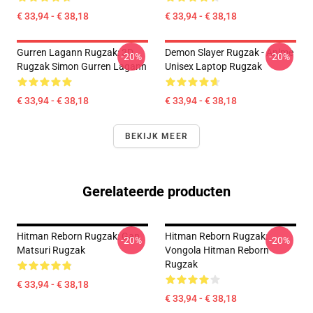
€ 33,94 - € 38,18
€ 33,94 - € 38,18
Gurren Lagann Rugzak: 3D
Demon Slayer Rugzak - Anime
-20%
-20%
Rugzak Simon Gurren Lagann
Unisex Laptop Rugzak
€ 33,94 - € 38,18
€ 33,94 - € 38,18
BEKIJK MEER
Gerelateerde producten
Hitman Reborn Rugzak: Gan
Hitman Reborn Rugzak:
-20%
-20%
Matsuri Rugzak
Vongola Hitman Reborn
Rugzak
€ 33,94 - € 38,18
€ 33,94 - € 38,18