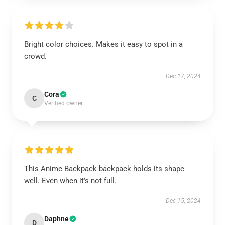
Bright color choices. Makes it easy to spot in a
crowd.
Dec 17, 2024
Cora
C
Verified owner
This Anime Backpack backpack holds its shape
well. Even when it’s not full.
Dec 15, 2024
Daphne
D