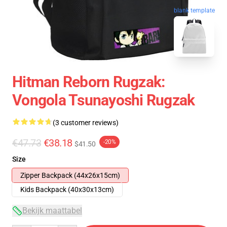
blank template
Hitman Reborn Rugzak:
Vongola Tsunayoshi Rugzak
(3 customer reviews)
€47.73
€38.18
-20%
$41.50
Size
Zipper Backpack (44x26x15cm)
Kids Backpack (40x30x13cm)
Bekijk maattabel