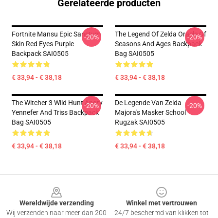
Gerelateerde producten
Fortnite Mansu Epic Sanctum
The Legend Of Zelda Oracle Of
-20%
-20%
Skin Red Eyes Purple
Seasons And Ages Backpack
Backpack SAI0505
Bag SAI0505
€ 33,94 - € 38,18
€ 33,94 - € 38,18
The Witcher 3 Wild Hunt Angry
De Legende Van Zelda
-20%
-20%
Yennefer And Triss Backpack
Majora's Masker School
Bag SAI0505
Rugzak SAI0505
€ 33,94 - € 38,18
€ 33,94 - € 38,18
Footer
Wereldwijde verzending
Winkel met vertrouwen
Wij verzenden naar meer dan 200
24/7 beschermd van klikken tot