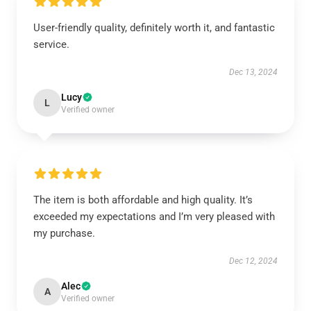
User-friendly quality, definitely worth it, and fantastic
service.
Dec 13, 2024
Lucy
L
Verified owner
The item is both affordable and high quality. It’s
exceeded my expectations and I’m very pleased with
my purchase.
Dec 12, 2024
Alec
A
Verified owner