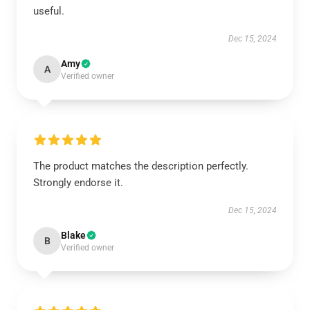
useful.
Dec 15, 2024
Amy
A
Verified owner
The product matches the description perfectly.
Strongly endorse it.
Dec 15, 2024
Blake
B
Verified owner