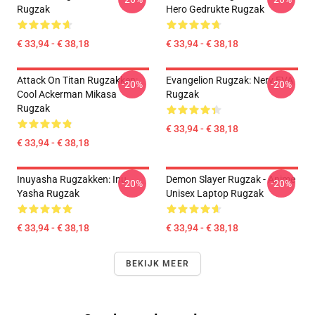
Rugzak
Hero Gedrukte Rugzak
€ 33,94 - € 38,18
€ 33,94 - € 38,18
Attack On Titan Rugzakken:
Evangelion Rugzak: Nerv EVA
-20%
-20%
Cool Ackerman Mikasa
Rugzak
Rugzak
€ 33,94 - € 38,18
€ 33,94 - € 38,18
Inuyasha Rugzakken: Inu
Demon Slayer Rugzak - Anime
-20%
-20%
Yasha Rugzak
Unisex Laptop Rugzak
€ 33,94 - € 38,18
€ 33,94 - € 38,18
BEKIJK MEER