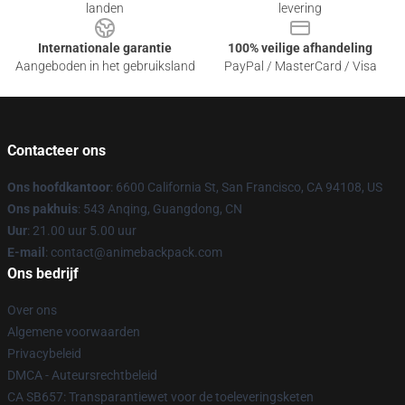
landen
levering
Internationale garantie
100% veilige afhandeling
Aangeboden in het gebruiksland
PayPal / MasterCard / Visa
Contacteer ons
Ons hoofdkantoor
: 6600 California St, San Francisco, CA 94108, US
Ons pakhuis
: 543 Anqing, Guangdong, CN
Uur
: 21.00 uur 5.00 uur
E-mail
: contact@animebackpack.com
Ons bedrijf
Over ons
Algemene voorwaarden
Privacybeleid
DMCA - Auteursrechtbeleid
CA SB657: Transparantiewet voor de toeleveringsketen