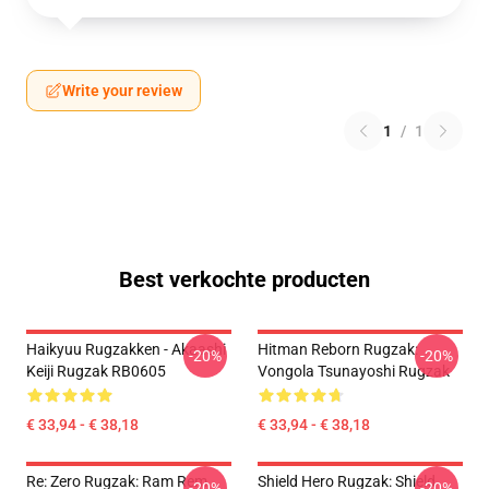
Write your review
1
/
1
Best verkochte producten
Haikyuu Rugzakken - Akaashi
Hitman Reborn Rugzak:
-20%
-20%
Keiji Rugzak RB0605
Vongola Tsunayoshi Rugzak
€ 33,94 - € 38,18
€ 33,94 - € 38,18
Re: Zero Rugzak: Ram Rem
Shield Hero Rugzak: Shield
-20%
-20%