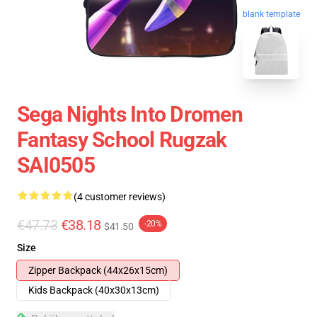
blank template
Sega Nights Into Dromen
Fantasy School Rugzak
SAI0505
(4 customer reviews)
€47.73
€38.18
-20%
$41.50
Size
Zipper Backpack (44x26x15cm)
Kids Backpack (40x30x13cm)