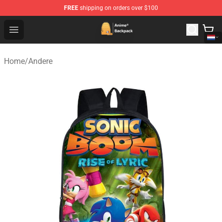
FREE
shipping on orders over $100
Anime Backpack Shop - Official Anime Backpack Store f
Open menu
Home
/
Andere