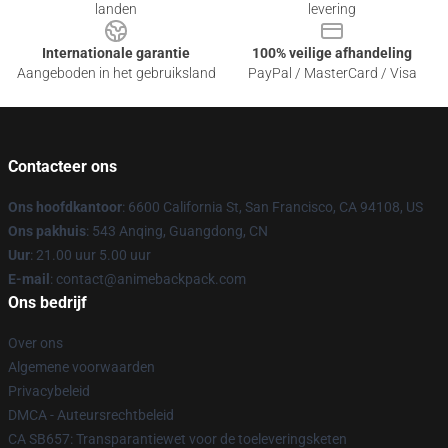
landen
levering
Internationale garantie
100% veilige afhandeling
Aangeboden in het gebruiksland
PayPal / MasterCard / Visa
Contacteer ons
Ons hoofdkantoor
: 6600 California St, San Francisco, CA 94108, US
Ons pakhuis
: 543 Anqing, Guangdong, CN
Uur
: 21.00 uur 5.00 uur
E-mail
: contact@animebackpack.com
Ons bedrijf
Over ons
Algemene voorwaarden
Privacybeleid
DMCA - Auteursrechtbeleid
CA SB657: Transparantiewet voor de toeleveringsketen