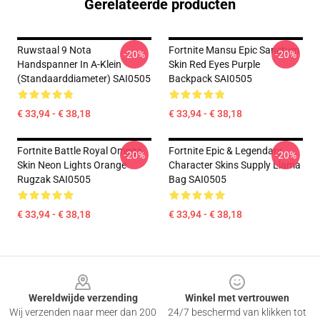
Gerelateerde producten
Ruwstaal 9 Nota
Fortnite Mansu Epic Sanctum
-20%
-20%
Handspanner In A-Klein
Skin Red Eyes Purple
(standaarddiameter) SAI0505
Backpack SAI0505
€ 33,94 - € 38,18
€ 33,94 - € 38,18
Fortnite Battle Royal Omega
Fortnite Epic & Legendary
-20%
-20%
Skin Neon Lights Orange
Character Skins Supply Llama
Rugzak SAI0505
Bag SAI0505
€ 33,94 - € 38,18
€ 33,94 - € 38,18
Footer
Wereldwijde verzending
Winkel met vertrouwen
Wij verzenden naar meer dan 200
24/7 beschermd van klikken tot