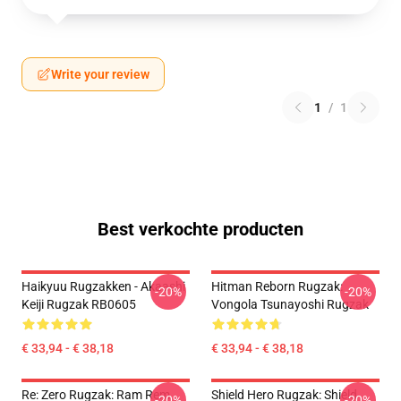
Write your review
1
/
1
Best verkochte producten
Haikyuu Rugzakken - Akaashi
Hitman Reborn Rugzak:
-20%
-20%
Keiji Rugzak RB0605
Vongola Tsunayoshi Rugzak
€ 33,94 - € 38,18
€ 33,94 - € 38,18
Re: Zero Rugzak: Ram Rem
Shield Hero Rugzak: Shield
-20%
-20%