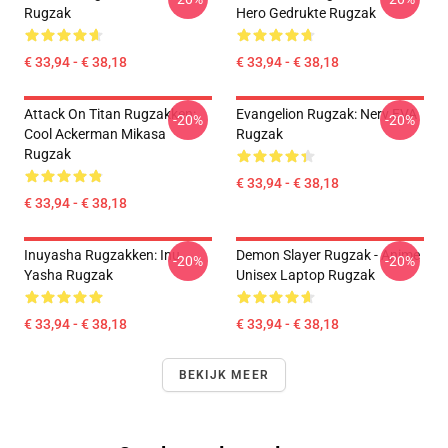
Rugzak
Hero Gedrukte Rugzak
€ 33,94 - € 38,18
€ 33,94 - € 38,18
Attack On Titan Rugzakken:
Evangelion Rugzak: Nerv EVA
-20%
-20%
Cool Ackerman Mikasa
Rugzak
Rugzak
€ 33,94 - € 38,18
€ 33,94 - € 38,18
Inuyasha Rugzakken: Inu
Demon Slayer Rugzak - Anime
-20%
-20%
Yasha Rugzak
Unisex Laptop Rugzak
€ 33,94 - € 38,18
€ 33,94 - € 38,18
BEKIJK MEER