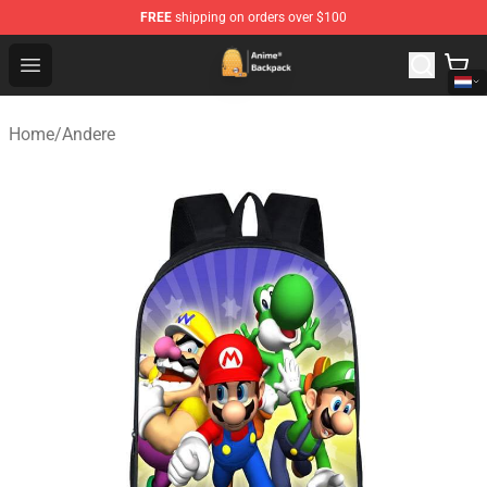
FREE
shipping on orders over $100
Anime Backpack Shop - Official Anime Backpack Store f
Open menu
Home
/
Andere