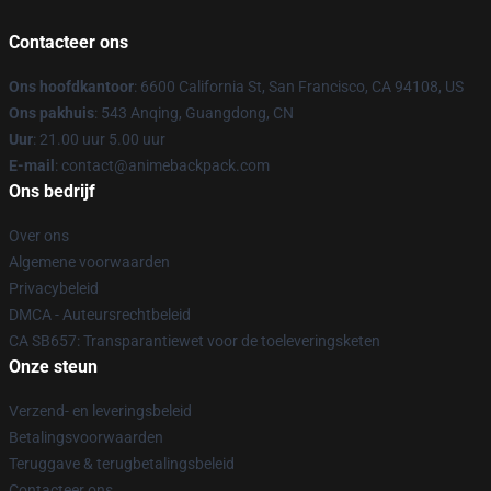
Contacteer ons
Ons hoofdkantoor
: 6600 California St, San Francisco, CA 94108, US
Ons pakhuis
: 543 Anqing, Guangdong, CN
Uur
: 21.00 uur 5.00 uur
E-mail
: contact@animebackpack.com
Ons bedrijf
Over ons
Algemene voorwaarden
Privacybeleid
DMCA - Auteursrechtbeleid
CA SB657: Transparantiewet voor de toeleveringsketen
Onze steun
Verzend- en leveringsbeleid
Betalingsvoorwaarden
Teruggave & terugbetalingsbeleid
Contacteer ons