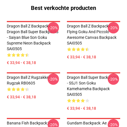
Best verkochte producten
Dragon Ball Z Backpacks,
Dragon Ball Z Backpacks -
-20%
-20%
Dragon Ball Super Backpacks
Flying Goku And Piccolo
- Saiyan Blue Son Goku
Awesome Canvas Backpack
Supreme Neon Backpack
SAI0505
SAI0505
€ 33,94 - € 38,18
€ 33,94 - € 38,18
Dragon Ball Z Rugzakken -
Dragon Ball Super Backpacks
-20%
-20%
Rugzak RB0605
- SSJ1 Son Goku
Kamehameha Backpack
SAI0505
€ 33,94 - € 38,18
€ 33,94 - € 38,18
Banana Fish Backpack:Eiji
Gundam Backpack: Ae
-20%
-20%