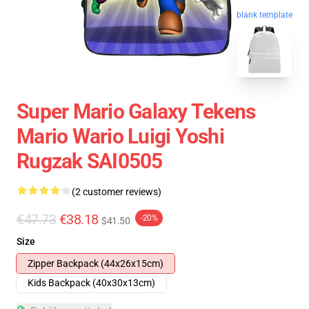
blank template
Super Mario Galaxy Tekens
Mario Wario Luigi Yoshi
Rugzak SAI0505
(2 customer reviews)
€47.73
€38.18
-20%
$41.50
Size
Zipper Backpack (44x26x15cm)
Kids Backpack (40x30x13cm)