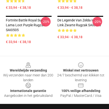
€ 33,94 - € 38,18
€ 33,94 - € 38,18
Fortnite Battle Royal Supply
De Legende Van Zelda Heroic
-20%
-20%
Lama Loot Purple Rugzak
Link Zwarte Rugzak SAI0505
SAI0505
€ 33,94 - € 38,18
€ 33,94 - € 38,18
Footer
Wereldwijde verzending
Winkel met vertrouwen
Wij verzenden naar meer dan 200
24/7 beschermd van klikken tot
landen
levering
Internationale garantie
100% veilige afhandeling
Aangeboden in het gebruiksland
PayPal / MasterCard / Visa