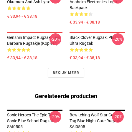
Okumura And Ash Lynx
Anaheim Electronics Logo
Backpack
€ 33,94 - € 38,18
€ 33,94 - € 38,18
Genshin Impact Rugzak: Leuk
Black Clover Rugzak: Plush
-20%
-20%
Barbara Rugzakje (kopieer)
Ultra Rugzak
€ 33,94 - € 38,18
€ 33,94 - € 38,18
BEKIJK MEER
Gerelateerde producten
Sonic Heroes The Epic Team
Bewitching Wolf Star Collar
-20%
-20%
Sonic Blue School Rugzak
Tag Blue Night Cute Rugzak
SAI0505
SAI0505