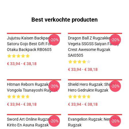
Best verkochte producten
Jujutsu Kaisen Backpacks -
Dragon Ball Z Rugzakken -
-20%
-20%
Satoru Gojo Best Gift For
Vegeta SSGSS Saiyan Family
Otaku Backpack RB0605
Crest Awesome Rugzak
SAI0505
€ 33,94 - € 38,18
€ 33,94 - € 38,18
Hitman Reborn Rugzak:
Shield Hero Rugzak: Shield
-20%
-20%
Vongola Tsunayoshi Rugzak
Hero Gedrukte Rugzak
€ 33,94 - € 38,18
€ 33,94 - € 38,18
Sword Art Online Rugzak:
Evangelion Rugzak: Nerv EVA
-20%
-20%
Kirito En Asuna Rugzak
Rugzak