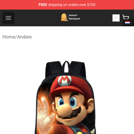
FREE
shipping on orders over $100
Anime Backpack Shop - Official Anime Backpack Store f
Open menu
Home
/
Andere