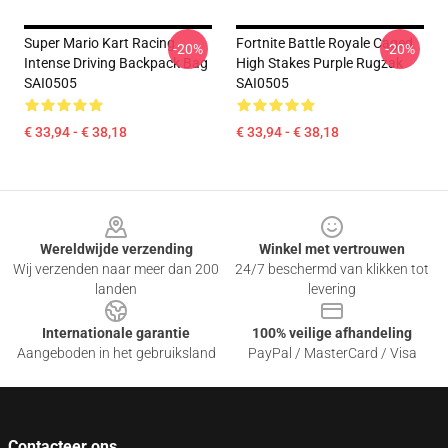
Super Mario Kart Racing
Fortnite Battle Royale Caged
-20%
-20%
Intense Driving Backpack Bag
High Stakes Purple Rugzak
SAI0505
SAI0505
€ 33,94 - € 38,18
€ 33,94 - € 38,18
Footer
Wereldwijde verzending
Winkel met vertrouwen
Wij verzenden naar meer dan 200
24/7 beschermd van klikken tot
landen
levering
Internationale garantie
100% veilige afhandeling
Aangeboden in het gebruiksland
PayPal / MasterCard / Visa
Contacteer ons