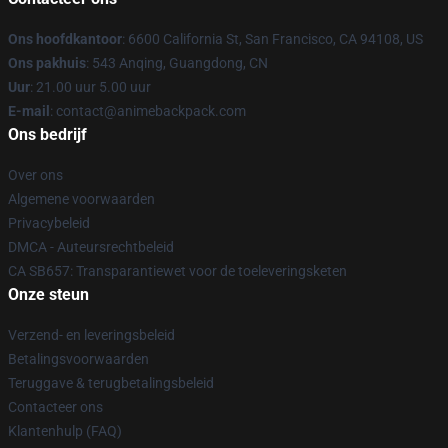
Ons hoofdkantoor
: 6600 California St, San Francisco, CA 94108, US
Ons pakhuis
: 543 Anqing, Guangdong, CN
Uur
: 21.00 uur 5.00 uur
E-mail
: contact@animebackpack.com
Ons bedrijf
Over ons
Algemene voorwaarden
Privacybeleid
DMCA - Auteursrechtbeleid
CA SB657: Transparantiewet voor de toeleveringsketen
Onze steun
Verzend- en leveringsbeleid
Betalingsvoorwaarden
Teruggave & terugbetalingsbeleid
Contacteer ons
Klantenhulp (FAQ)