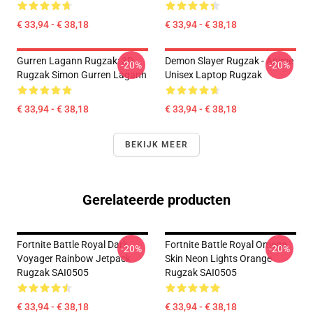
€ 33,94 - € 38,18
€ 33,94 - € 38,18
Gurren Lagann Rugzak: 3D
Demon Slayer Rugzak - Anime
-20%
-20%
Rugzak Simon Gurren Lagann
Unisex Laptop Rugzak
€ 33,94 - € 38,18
€ 33,94 - € 38,18
BEKIJK MEER
Gerelateerde producten
Fortnite Battle Royal Dark
Fortnite Battle Royal Omega
-20%
-20%
Voyager Rainbow Jetpack
Skin Neon Lights Orange
Rugzak SAI0505
Rugzak SAI0505
€ 33,94 - € 38,18
€ 33,94 - € 38,18