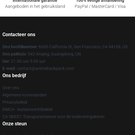
Internationale garantie
100% veilige afhandeling
Aangeboden in het gebruiksland
PayPal / MasterCard / Visa
Contacteer ons
Ons hoofdkantoor
: 6600 California St, San Francisco, CA 94108, US
Ons pakhuis
: 543 Anqing, Guangdong, CN
Uur
: 21.00 uur 5.00 uur
E-mail
: contact@animebackpack.com
Ons bedrijf
Over ons
Algemene voorwaarden
Privacybeleid
DMCA - Auteursrechtbeleid
CA SB657: Transparantiewet voor de toeleveringsketen
Onze steun