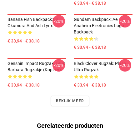
€ 33,94 - € 38,18
Banana Fish Backpack:Eiji
Gundam Backpack: Ae
-20%
-20%
Okumura And Ash Lynx
Anaheim Electronics Logo
Backpack
€ 33,94 - € 38,18
€ 33,94 - € 38,18
Genshin Impact Rugzak: Leuk
Black Clover Rugzak: Plush
-20%
-20%
Barbara Rugzakje (kopieer)
Ultra Rugzak
€ 33,94 - € 38,18
€ 33,94 - € 38,18
BEKIJK MEER
Gerelateerde producten