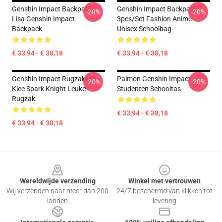
Genshin Impact Backpack:
Genshin Impact Backpack -
-20%
-20%
Lisa Genshin Impact
3pcs/Set Fashion Anime
Backpack
Unisex Schoolbag
€ 33,94 - € 38,18
€ 33,94 - € 38,18
Genshin Impact Rugzakken -
Paimon Genshin Impact
-20%
-20%
Klee Spark Knight Leuke
Studenten Schooltas
Rugzak
€ 33,94 - € 38,18
€ 33,94 - € 38,18
Footer
Wereldwijde verzending
Winkel met vertrouwen
Wij verzenden naar meer dan 200
24/7 beschermd van klikken tot
landen
levering