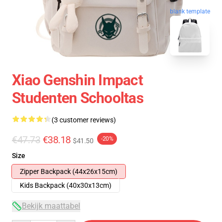
blank template
Xiao Genshin Impact
Studenten Schooltas
(3 customer reviews)
€47.73
€38.18
-20%
$41.50
Size
Zipper Backpack (44x26x15cm)
Kids Backpack (40x30x13cm)
Bekijk maattabel