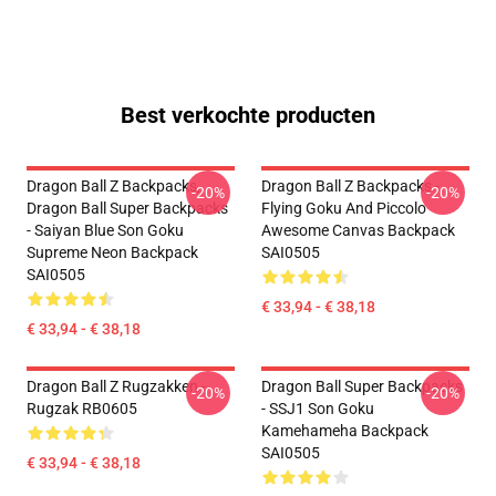
Best verkochte producten
Dragon Ball Z Backpacks,
Dragon Ball Z Backpacks -
-20%
-20%
Dragon Ball Super Backpacks
Flying Goku And Piccolo
- Saiyan Blue Son Goku
Awesome Canvas Backpack
Supreme Neon Backpack
SAI0505
SAI0505
€ 33,94 - € 38,18
€ 33,94 - € 38,18
Dragon Ball Z Rugzakken -
Dragon Ball Super Backpacks
-20%
-20%
Rugzak RB0605
- SSJ1 Son Goku
Kamehameha Backpack
SAI0505
€ 33,94 - € 38,18