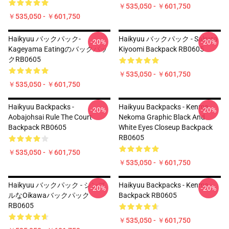
￥535,050 - ￥601,750
￥535,050 - ￥601,750
Haikyuu バックパック-
Haikyuu バックパック - Sakusa
-20%
-20%
Kageyama Eatingのバックパッ
Kiyoomi Backpack RB0605
クRB0605
￥535,050 - ￥601,750
￥535,050 - ￥601,750
Haikyuu Backpacks -
Haikyuu Backpacks - Kenma
-20%
-20%
Aobajohsai Rule The Court
Nekoma Graphic Black And
Backpack RB0605
White Eyes Closeup Backpack
RB0605
￥535,050 - ￥601,750
￥535,050 - ￥601,750
Haikyuu バックパック - シンプ
Haikyuu Backpacks - Kenma -
-20%
-20%
ルなOikawaバックパック
Backpack RB0605
RB0605
￥535,050 - ￥601,750