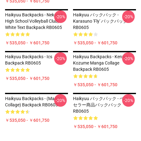
￥535,050 - ￥601,750
Haikyuu Backpacks - Nekoma
Haikyuu バックパック -
-20%
-20%
High School Volleyball Club,
Karasuno 'Fly' バックパック
White Text Backpack RB0605
RB0605
￥535,050 - ￥601,750
￥535,050 - ￥601,750
Haikyuu Backpacks - Ics
Haikyuu Backpacks - Kenma
-20%
-20%
Backpack RB0605
Kozume Manga Collage
Backpack RB0605
￥535,050 - ￥601,750
￥535,050 - ￥601,750
Haikyuu Backpacks - (Manga
Haikyuu バックパック - ベスト
-20%
-20%
Collage) Backpack RB0605
セラー商品バックパック
RB0605
￥535,050 - ￥601,750
￥535,050 - ￥601,750