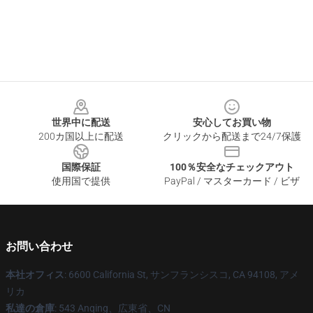
Footer
世界中に配送
安心してお買い物
200カ国以上に配送
クリックから配送まで24/7保護
国際保証
100％安全なチェックアウト
使用国で提供
PayPal / マスターカード / ビザ
お問い合わせ
本社オフィス
: 6600 California St, サンフランシスコ, CA 94108, アメ
リカ
私達の倉庫
: 543 Anqing、広東省、CN