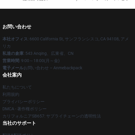
お問い合わせ
本社オフィス
: 6600 California St, サンフランシスコ, CA 94108, アメ
リカ
私達の倉庫
: 543 Anqing、広東省、CN
営業時間
: 9:00～18:00(月～金)
電子メール
お問い合わせ – Anmebackpack
会社案内
私たちについて
利用規約
プライバシーポリシー
DMCA - 著作権ポリシー
カリフォルニアSB657: サプライチェーンの透明性法
当社のサポート