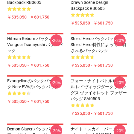
Backpack RB0605
Drawn Scene Design
Backpack RB0605
￥535,050 - ￥601,750
￥535,050 - ￥601,750
Hitman Reborn バックパック:
Shield Hero バックパック:
-20%
-20%
Vongola Tsunayoshi バックパ
Shield Hero 特性によって印刷
ック
されるバックパック
￥535,050 - ￥601,750
￥535,050 - ￥601,750
Evangelionのバックパッ
フォートナイトバトルロイヤ
-20%
-20%
ク:Nerv EVAのバックパック
ル レイヴィッジダークウィン
グス ヴァイオレット ファザー
バッグ SAI0505
￥535,050 - ￥601,750
￥535,050 - ￥601,750
Demon Slayer バックパック -
ナイト・スカイ・パープル・
-20%
-20%