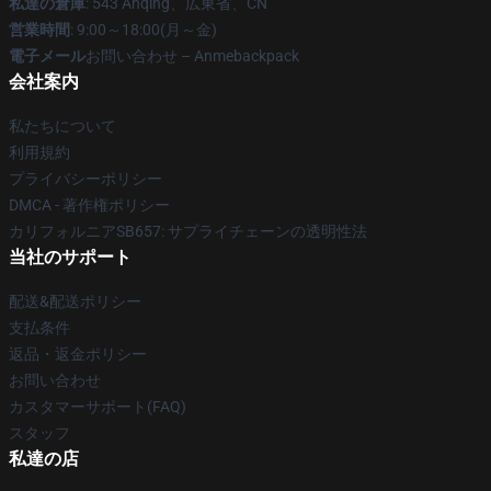
私達の倉庫
: 543 Anqing、広東省、CN
営業時間
: 9:00～18:00(月～金)
電子メール
お問い合わせ – Anmebackpack
会社案内
私たちについて
利用規約
プライバシーポリシー
DMCA - 著作権ポリシー
カリフォルニアSB657: サプライチェーンの透明性法
当社のサポート
配送&配送ポリシー
支払条件
返品・返金ポリシー
お問い合わせ
カスタマーサポート(FAQ)
スタッフ
私達の店