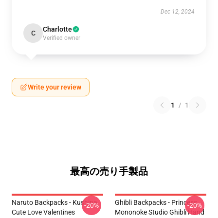
Dec 12, 2024
Charlotte
C
Verified owner
Write your review
1
/
1
最高の売り手製品
Naruto Backpacks - Kushina
Ghibli Backpacks - Princess
-20%
-20%
Cute Love Valentines
Mononoke Studio Ghibli Hand