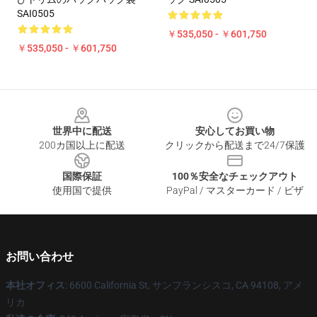
SAI0505
￥535,050 - ￥601,750
￥535,050 - ￥601,750
Footer
世界中に配送
安心してお買い物
200カ国以上に配送
クリックから配送まで24/7保護
国際保証
100％安全なチェックアウト
使用国で提供
PayPal / マスターカード / ビザ
お問い合わせ
本社オフィス
: 6600 California St, サンフランシスコ, CA 94108, アメ
リカ