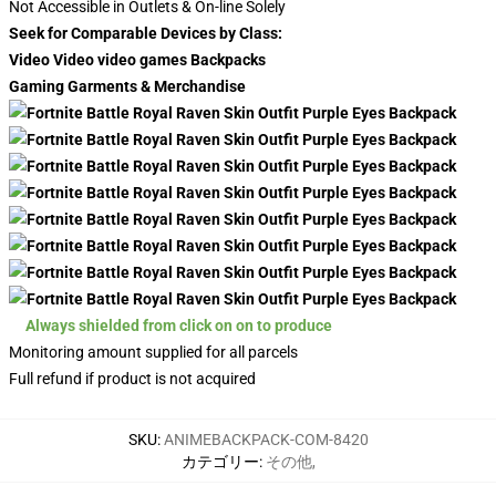
Not Accessible in Outlets & On-line Solely
Seek for Comparable Devices by Class:
Video Video video games Backpacks
Gaming Garments & Merchandise
Always shielded from click on on to produce
Monitoring amount supplied for all parcels
Full refund if product is not acquired
SKU
:
ANIMEBACKPACK-COM-8420
カテゴリー
:
その他
,