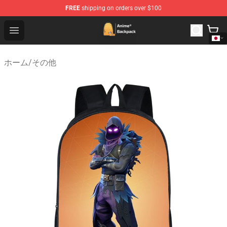
FREE
shipping on orders over $100
Anime Backpack Shop - Official Anime Backpack Store f
Open menu
ホーム
/
その他