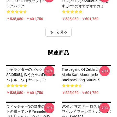
アニメUnisexラップトップバ
バックパックSAI0505で休息
ックパック
する2つのオオオオオカミ
￥535,050 - ￥601,750
￥535,050 - ￥601,750
もっと見る
関連商品
キャラクターのバックパック
The Legend Of Zelda Link
-20%
-20%
SAI0505を戦うためのFortnite
Mario Kart Motorcycle
バトルロワイヤルレディ
Backpack Bag SAI0505
￥535,050 - ￥601,750
￥535,050 - ￥601,750
ウィッチャー3の野生のハン
Wolf と マスター ロスト で ザ·
-20%
-20%
トの怒っているYenneferおよ
ワイルド フォレスト バックパ
びトリムのバックパック袋
ック SAI0505