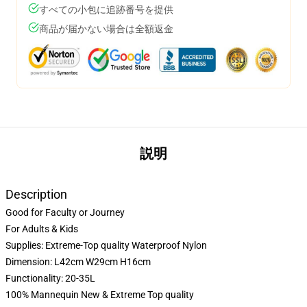
すべての小包に追跡番号を提供
商品が届かない場合は全額返金
説明
Description
Good for Faculty or Journey
For Adults & Kids
Supplies: Extreme-Top quality Waterproof Nylon
Dimension: L42cm W29cm H16cm
Functionality: 20-35L
100% Mannequin New & Extreme Top quality