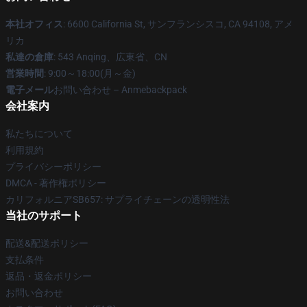
本社オフィス
: 6600 California St, サンフランシスコ, CA 94108, アメ
リカ
私達の倉庫
: 543 Anqing、広東省、CN
営業時間
: 9:00～18:00(月～金)
電子メール
お問い合わせ – Anmebackpack
会社案内
私たちについて
利用規約
プライバシーポリシー
DMCA - 著作権ポリシー
カリフォルニアSB657: サプライチェーンの透明性法
当社のサポート
配送&配送ポリシー
支払条件
返品・返金ポリシー
お問い合わせ