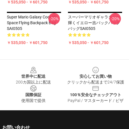
￥535,050 - ￥601,750
￥535,050 - ￥601,750
Super Mario Galaxy Cool 3D
スーパーマリオギャラクシー
-20%
-20%
Space Flying Backpack Bag
輝くイエロー吉バックパック
SAI0505
バッグSAI0505
￥535,050 - ￥601,750
￥535,050 - ￥601,750
Footer
世界中に配送
安心してお買い物
200カ国以上に配送
クリックから配送まで24/7保護
国際保証
100％安全なチェックアウト
使用国で提供
PayPal / マスターカード / ビザ
お問い合わせ