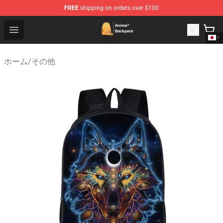
FREE
shipping on orders over $100
Anime Backpack Shop - Official Anime Backpack Store f
Open menu
ホーム
/
その他