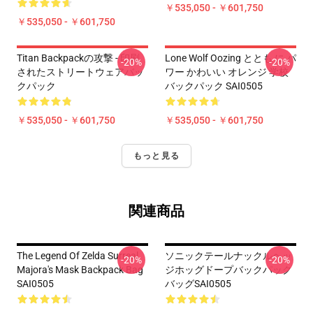
￥535,050 - ￥601,750
￥535,050 - ￥601,750
Titan Backpackの攻撃 - 印刷
Lone Wolf Oozing ととも に パ
-20%
-20%
されたストリートウェアバッ
ワー かわいい オレンジ 学校
クパック
バックパック SAI0505
￥535,050 - ￥601,750
￥535,050 - ￥601,750
もっと見る
関連商品
The Legend Of Zelda Surreal
ソニックテールナックルヘッ
-20%
-20%
Majora's Mask Backpack Bag
ジホッグドープバックパック
SAI0505
バッグSAI0505