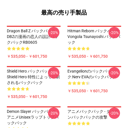
最高の売り手製品
Dragon Ball Z バックパック -
Hitman Reborn バックパック:
-20%
-20%
DBZの漫画の恋人の設計バッ
Vongola Tsunayoshi バックパ
クパックRB0605
ック
￥535,050 - ￥601,750
￥535,050 - ￥601,750
Shield Hero バックパック:
Evangelionのバックパッ
-20%
-20%
Shield Hero 特性によって印刷
ク:Nerv EVAのバックパック
されるバックパック
￥535,050 - ￥601,750
￥535,050 - ￥601,750
Demon Slayer バックパック -
アニメバックパック - タイタ
-20%
-20%
アニメUnisexラップトップバ
ンバックパックの攻撃
ックパック