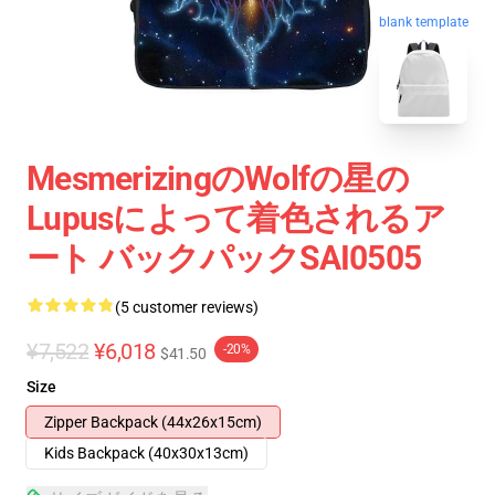
blank template
MesmerizingのWolfの星の
Lupusによって着色されるア
ート バックパックSAI0505
(5 customer reviews)
¥7,522
¥6,018
-20%
$41.50
Size
Zipper Backpack (44x26x15cm)
Kids Backpack (40x30x13cm)