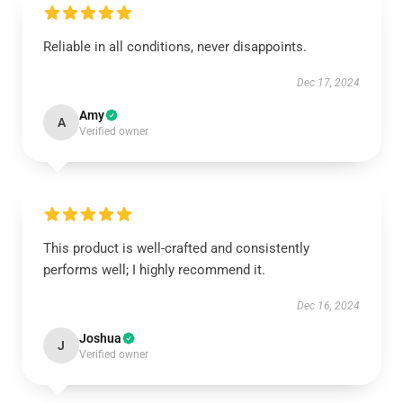
Reliable in all conditions, never disappoints.
Dec 17, 2024
Amy
A
Verified owner
This product is well-crafted and consistently
performs well; I highly recommend it.
Dec 16, 2024
Joshua
J
Verified owner