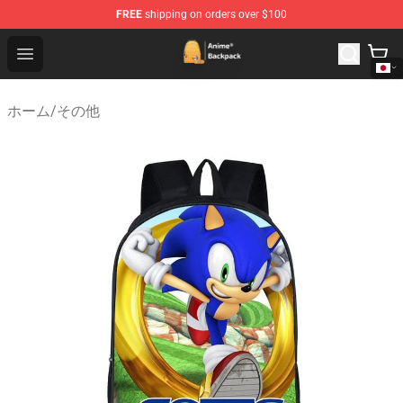
FREE
shipping on orders over $100
Anime Backpack Shop - Official Anime Backpack Store f
Open menu
ホーム
/
その他