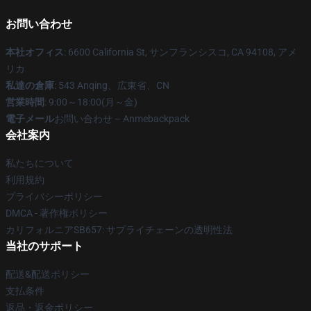
お問い合わせ
本社オフィス
: 6600 California St, サンフランシスコ, CA 94108, アメ
リカ
私達の倉庫
: 543 Anqing、広東省、CN
営業時間
: 9:00～18:00(月～金)
電子メール
お問い合わせ – Anmebackpack
会社案内
私たちについて
利用規約
プライバシーポリシー
DMCA - 著作権ポリシー
カリフォルニアSB657: サプライチェーンの透明性法
当社のサポート
配送&配送ポリシー
支払条件
返品・返金ポリシー