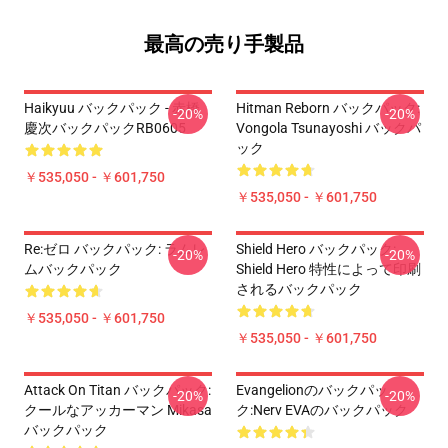
最高の売り手製品
Haikyuu バックパック - 赤橋
Hitman Reborn バックパック:
-20%
-20%
慶次バックパックRB0605
Vongola Tsunayoshi バックパ
ック
￥535,050 - ￥601,750
￥535,050 - ￥601,750
Re:ゼロ バックパック: ラムレ
Shield Hero バックパック:
-20%
-20%
ムバックパック
Shield Hero 特性によって印刷
されるバックパック
￥535,050 - ￥601,750
￥535,050 - ￥601,750
Attack On Titan バックパック:
Evangelionのバックパッ
-20%
-20%
クールなアッカーマン Mikasa
ク:Nerv EVAのバックパック
バックパック