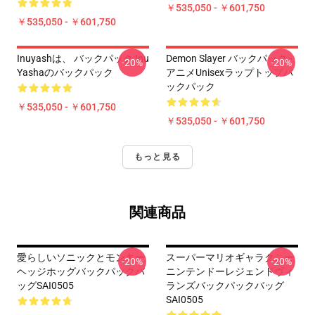
￥535,050 - ￥601,750
￥535,050 - ￥601,750
Inuyashは、 バックパック:Inu
Demon Slayer バックパック -
-20%
-20%
Yashaのバックパック
アニメUnisexラップトップバ
ックパック
￥535,050 - ￥601,750
￥535,050 - ￥601,750
もっと見る
関連商品
愛らしいソニックとモンキー
スーパーマリオギャラクシー
-20%
-20%
ヘッジホッグバックパックバ
ニンテンドーレジェンドヴィ
ッグSAI0505
ランズバックパックバッグ
SAI0505