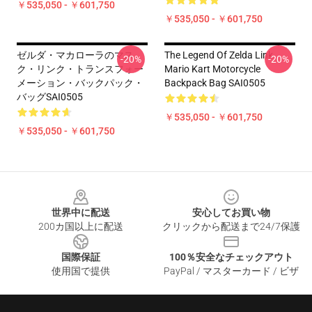
￥535,050 - ￥601,750
￥535,050 - ￥601,750
ゼルダ・マカローラのマス
The Legend Of Zelda Link
-20%
-20%
ク・リンク・トランスフォー
Mario Kart Motorcycle
メーション・バックパック・
Backpack Bag SAI0505
バッグSAI0505
￥535,050 - ￥601,750
￥535,050 - ￥601,750
Footer
世界中に配送
安心してお買い物
200カ国以上に配送
クリックから配送まで24/7保護
国際保証
100％安全なチェックアウト
使用国で提供
PayPal / マスターカード / ビザ