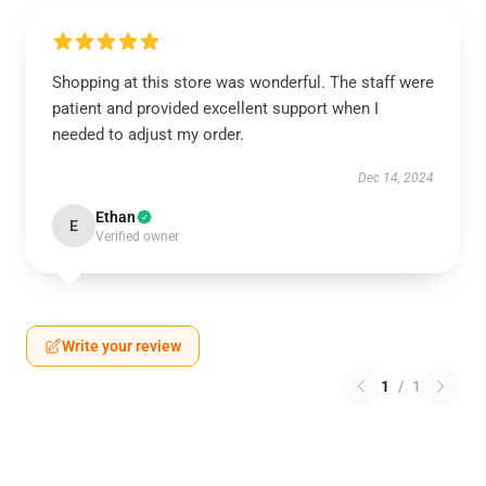
Shopping at this store was wonderful. The staff were
patient and provided excellent support when I
needed to adjust my order.
Dec 14, 2024
Ethan
E
Verified owner
Write your review
1
/
1