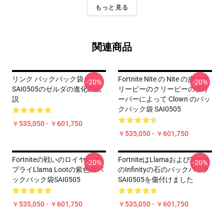
もっと見る
関連商品
リンク バックパック袋
Fortnite Nite の Nite の皮のク
-20%
-20%
SAI0505のゼルダの進化の伝
リーピーのクリーピーのクリ
説
ーパーによって Clown のバッ
クパック袋 SAI0505
￥535,050 - ￥601,750
￥535,050 - ￥601,750
Fortniteの戦いのロイヤル サ
FortniteはLlamaおよびTanos
-20%
-20%
プライLlama Lootの紫色のバ
のInfinityの石のバックパック
ックパック袋SAI0505
SAI0505を傷付けました
￥535,050 - ￥601,750
￥535,050 - ￥601,750