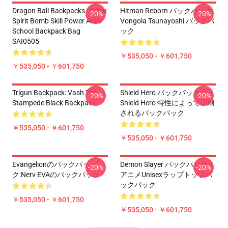
Dragon Ball Backpacks - Goku
Hitman Reborn バックパック:
-20%
-20%
Spirit Bomb Skill Power Aura
Vongola Tsunayoshi バックパ
School Backpack Bag
ック
SAI0505
￥535,050 - ￥601,750
￥535,050 - ￥601,750
Trigun Backpack: Vash The
Shield Hero バックパック:
-20%
-20%
Stampede Black Backpack
Shield Hero 特性によって印刷
されるバックパック
￥535,050 - ￥601,750
￥535,050 - ￥601,750
Evangelionのバックパッ
Demon Slayer バックパック -
-20%
-20%
ク:Nerv EVAのバックパック
アニメUnisexラップトップバ
ックパック
￥535,050 - ￥601,750
￥535,050 - ￥601,750