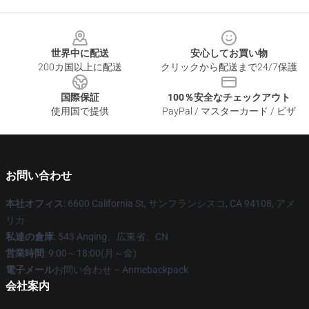
Footer
世界中に配送
安心してお買い物
200カ国以上に配送
クリックから配送まで24/7保護
国際保証
100％安全なチェックアウト
使用国で提供
PayPal / マスターカード / ビザ
お問い合わせ
本社オフィス
: 6600 California St, サンフランシスコ, CA 94108, アメ
リカ
私達の倉庫
: 543 Anqing、広東省、CN
営業時間
: 9:00～18:00(月～金)
電子メール
お問い合わせ – Anmebackpack
会社案内