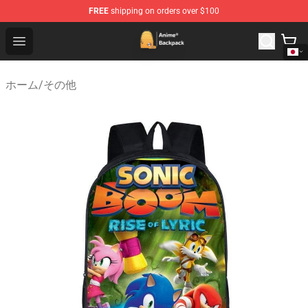
FREE
shipping on orders over $100
Anime Backpack Shop - Official Anime Backpack Store f
Open menu
ホーム
/
その他