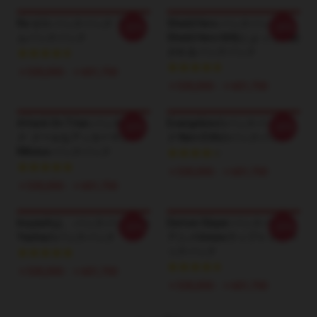
Re:ゼロ バックパック: ラムレ
Shield Hero バックパック:
-20%
-20%
ムバックパック
Shield Hero 特性によって印刷
されるバックパック
￥535,050 - ￥601,750
￥535,050 - ￥601,750
Attack On Titan バックパッ
Evangelionのバックパッ
-20%
-20%
ク: クールなアッカーマン
ク:Nerv EVAのバックパック
Mikasa バックパック
￥535,050 - ￥601,750
￥535,050 - ￥601,750
Inuyashは、 バックパック:Inu
Demon Slayer バックパック -
-20%
-20%
Yashaのバックパック
アニメUnisexラップトップバ
ックパック
￥535,050 - ￥601,750
￥535,050 - ￥601,750