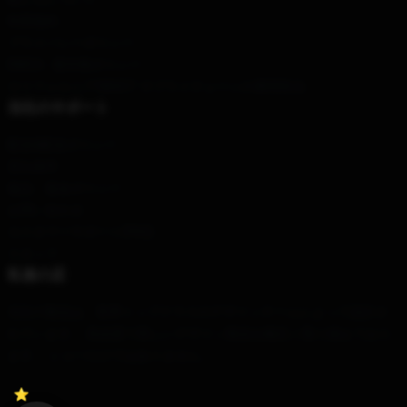
利用規約
プライバシーポリシー
DMCA - 著作権ポリシー
カリフォルニアSB657: サプライチェーンの透明性法
当社のサポート
配送&配送ポリシー
支払条件
返品・返金ポリシー
お問い合わせ
カスタマーサポート(FAQ)
スタッフ
私達の店
当社の製品は、世界トップクラスのデザインチームによって設計さ
れています。 高品質で美しいデザイン製品を幅広く取り揃えており
ます。 ショーだけではありません。