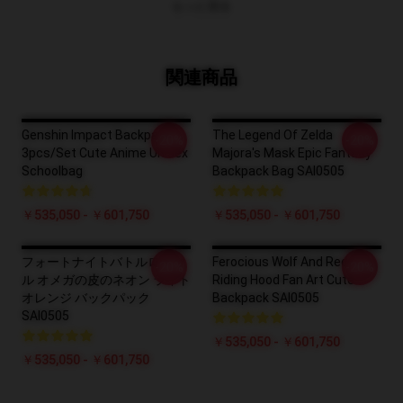
もっと見る
関連商品
Genshin Impact Backpack -
The Legend Of Zelda
-20%
-20%
3pcs/Set Cute Anime Unisex
Majora's Mask Epic Fantasy
Schoolbag
Backpack Bag SAI0505
￥535,050 - ￥601,750
￥535,050 - ￥601,750
フォートナイトバトルロイヤ
Ferocious Wolf And Red
-20%
-20%
ル オメガの皮のネオン ライト
Riding Hood Fan Art Cute
オレンジ バックパック
Backpack SAI0505
SAI0505
￥535,050 - ￥601,750
￥535,050 - ￥601,750