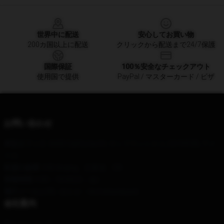
Footer
世界中に配送
安心してお買い物
200カ国以上に配送
クリックから配送まで24/7保護
国際保証
100％安全なチェックアウト
使用国で提供
PayPal / マスターカード / ビザ
お問い合わせ
本社オフィス
: 6600 California St, サンフランシスコ, CA 94108, アメ
リカ
私達の倉庫
: 543 Anqing、広東省、CN
営業時間
: 9:00～18:00(月～金)
電子メール
お問い合わせ – Anmebackpack
会社案内
私たちについて