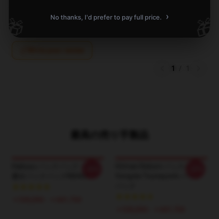
Verified owner
›
No thanks, I'd prefer to pay full price.
🎁
🎁
Write your review
1
/
1
最高の売り手製品
Haikyuu バックパック - 赤橋
Hitman Reborn バックパック:
-20%
-20%
慶次バックパックRB0605
Vongola Tsunayoshi バック
パック
￥535,050 - ￥601,750
￥535,050 - ￥601,750