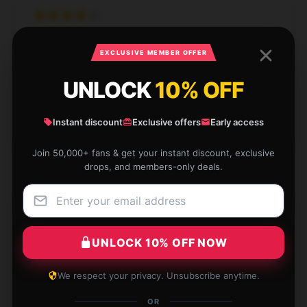
This product is both sturdy and effective. It’s
EXCLUSIVE MEMBER OFFER
precisely what I was looking for and performs
outstandingly.
UNLOCK
10% OFF
Dec 18, 2024
Instant discount
Exclusive offers
Early access
Emma
E
Verified owner
Join 50,000+ fans & get your instant discount, exclusive
drops, and members-only deals.
This product has surpassed my expectations with
UNLOCK 10% OFF NOW
its dependable performance and superior quality.
Dec 17, 2024
We respect your privacy. Unsubscribe anytime.
Emma
E
OR