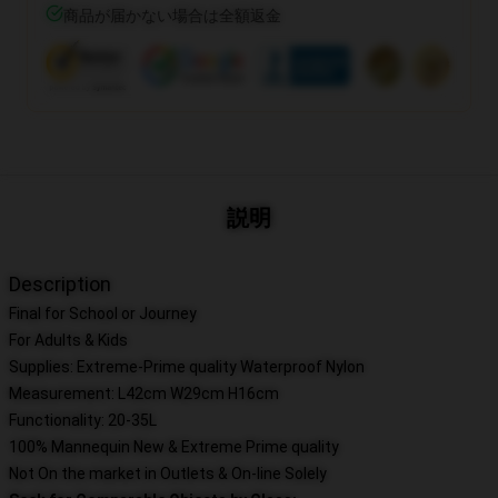
商品が届かない場合は全額返金
説明
Description
Final for School or Journey
For Adults & Kids
Supplies: Extreme-Prime quality Waterproof Nylon
Measurement: L42cm W29cm H16cm
Functionality: 20-35L
100% Mannequin New & Extreme Prime quality
Not On the market in Outlets & On-line Solely