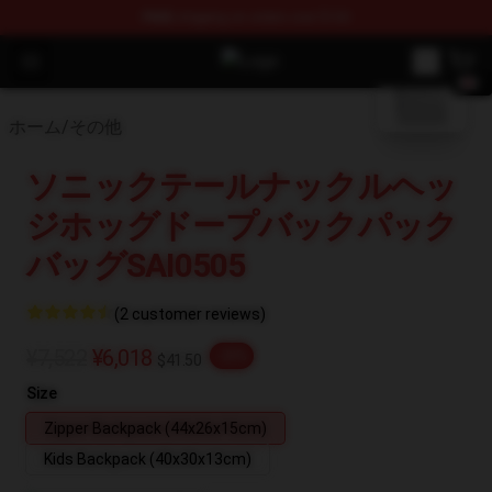
FREE
shipping on orders over $100
blank template
Open menu
Anime Backpack Shop - Official An
ホーム
/
その他
ソニックテールナックルヘッ
ジホッグドープバックパック
バッグSAI0505
(2 customer reviews)
¥7,522
¥6,018
-20%
$41.50
Size
Zipper Backpack (44x26x15cm)
Kids Backpack (40x30x13cm)