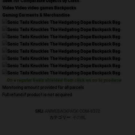
Seek for Comparable Objects by Class:
Video Video video games Backpacks
Gaming Garments & Merchandise
On a regular basis shielded from click on on to produce
Monitoring amount provided for all parcels
Full refund if product is not acquired
SKU
:
ANIMEBACKPACK-COM-8372
カテゴリー
:
その他
,