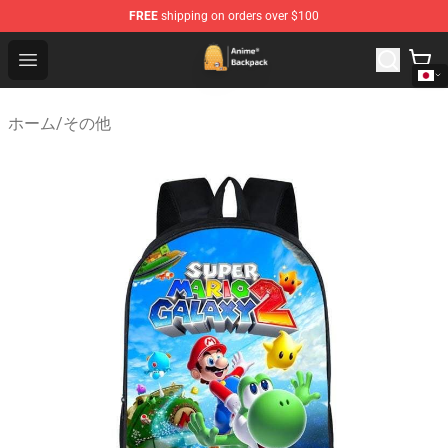
FREE
shipping on orders over $100
Anime Backpack Shop - Official Anime Backpack Store f
Open menu
ホーム
/
その他