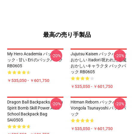
最高の売り手製品
My Hero Academia バックパ
Jujutsu Kaisen バックパック -
-20%
-20%
ック - 甘い Eri のバックパック
おかしい Itadori 呪われた悪魔
RB0605
おかしいキャラクタ バックパ
ック RB0605
￥535,050 - ￥601,750
￥535,050 - ￥601,750
Dragon Ball Backpacks - Goku
Hitman Reborn バックパック:
-20%
-20%
Spirit Bomb Skill Power Aura
Vongola Tsunayoshi バックパ
School Backpack Bag
ック
SAI0505
￥535,050 - ￥601,750