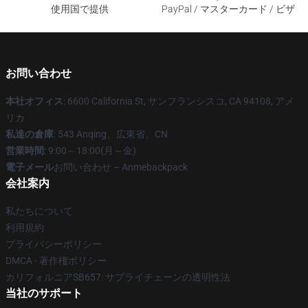
使用国で提供
PayPal / マスターカード / ビザ
お問い合わせ
本社オフィス
: 6600 California St, サンフランシスコ, CA 94108, アメ
リカ
私達の倉庫
: 543 Anqing、広東省、CN
営業時間
: 9:00～18:00(月～金)
電子メール
お問い合わせ – Anmebackpack
会社案内
私たちについて
利用規約
プライバシーポリシー
DMCA - 著作権ポリシー
カリフォルニアSB657: サプライチェーンの透明性法
当社のサポート