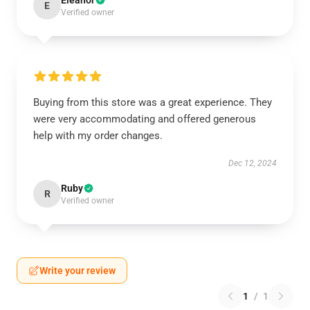
Eleanor
E
Verified owner
Buying from this store was a great experience. They
were very accommodating and offered generous
help with my order changes.
Dec 12, 2024
Ruby
R
Verified owner
Write your review
1
/
1