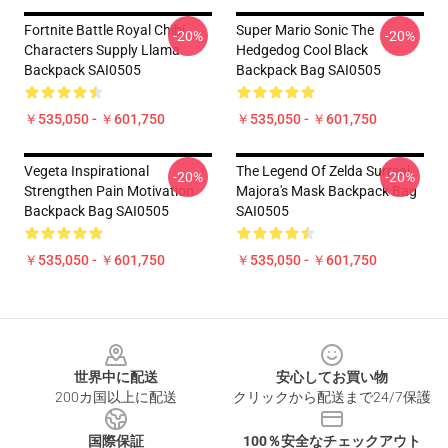
Fortnite Battle Royal Chibi
Super Mario Sonic The
-20%
-20%
Characters Supply Llama
Hedgedog Cool Black
Backpack SAI0505
Backpack Bag SAI0505
￥535,050 - ￥601,750
￥535,050 - ￥601,750
Vegeta Inspirational
The Legend Of Zelda Surreal
-20%
-20%
Strengthen Pain Motivation
Majora's Mask Backpack Bag
Backpack Bag SAI0505
SAI0505
￥535,050 - ￥601,750
￥535,050 - ￥601,750
Footer
世界中に配送
安心してお買い物
200カ国以上に配送
クリックから配送まで24/7保護
国際保証
100％安全なチェックアウト