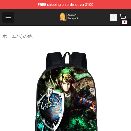
FREE
shipping on orders over $100
Anime Backpack Shop - Official Anime Backpack Store f
Open menu
ホーム
/
その他