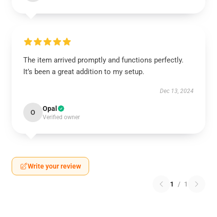
The item arrived promptly and functions perfectly.
It’s been a great addition to my setup.
Dec 13, 2024
Opal
O
Verified owner
Write your review
1
/
1