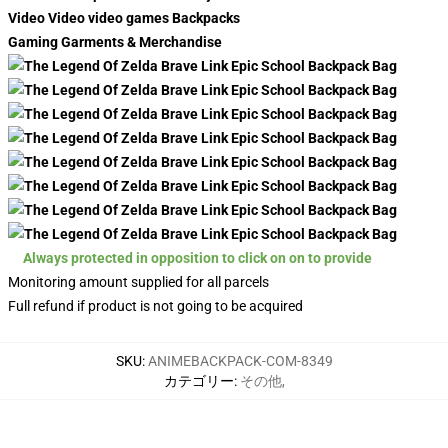
Video Video video games Backpacks
Gaming Garments & Merchandise
Always protected in opposition to click on on to provide
Monitoring amount supplied for all parcels
Full refund if product is not going to be acquired
SKU
:
ANIMEBACKPACK-COM-8349
カテゴリー
:
その他
,