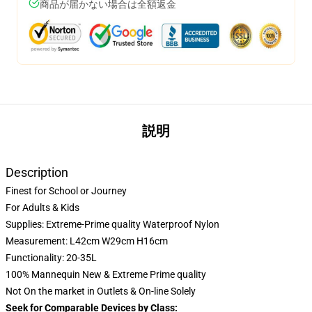
商品が届かない場合は全額返金
説明
Description
Finest for School or Journey
For Adults & Kids
Supplies: Extreme-Prime quality Waterproof Nylon
Measurement: L42cm W29cm H16cm
Functionality: 20-35L
100% Mannequin New & Extreme Prime quality
Not On the market in Outlets & On-line Solely
Seek for Comparable Devices by Class: