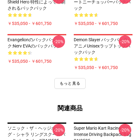
Shield Hero 特性によって印刷
ートニーチョッパーバックパ
されるバックパック
ック
￥535,050 - ￥601,750
￥535,050 - ￥601,750
Evangelionのバックパッ
Demon Slayer バックパック -
-20%
-20%
ク:Nerv EVAのバックパック
アニメUnisexラップトップバ
ックパック
￥535,050 - ￥601,750
￥535,050 - ￥601,750
もっと見る
関連商品
ソニック・ザ・ヘッジホッ
Super Mario Kart Racing
-20%
-20%
グ・シャラ リングスクールバ
Intense Driving Backpack Bag