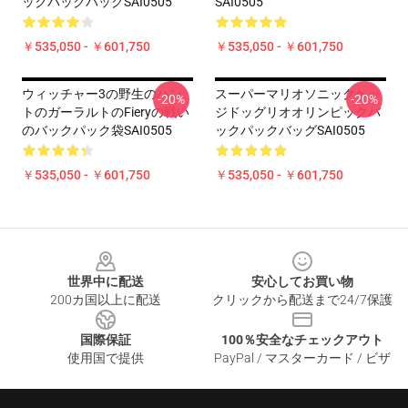
ックパックバッグSAI0505
SAI0505
￥535,050 - ￥601,750
￥535,050 - ￥601,750
ウィッチャー3の野生のハン
スーパーマリオソニックヘッ
-20%
-20%
トのガーラルトのFieryの戦い
ジドッグリオオリンピックバ
のバックパック袋SAI0505
ックパックバッグSAI0505
￥535,050 - ￥601,750
￥535,050 - ￥601,750
Footer
世界中に配送
安心してお買い物
200カ国以上に配送
クリックから配送まで24/7保護
国際保証
100％安全なチェックアウト
使用国で提供
PayPal / マスターカード / ビザ