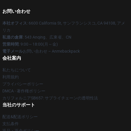
お問い合わせ
本社オフィス
: 6600 California St, サンフランシスコ, CA 94108, アメ
リカ
私達の倉庫
: 543 Anqing、広東省、CN
営業時間
: 9:00～18:00(月～金)
電子メール
お問い合わせ – Anmebackpack
会社案内
私たちについて
利用規約
プライバシーポリシー
DMCA - 著作権ポリシー
カリフォルニアSB657: サプライチェーンの透明性法
当社のサポート
配送&配送ポリシー
支払条件
返品・返金ポリシー