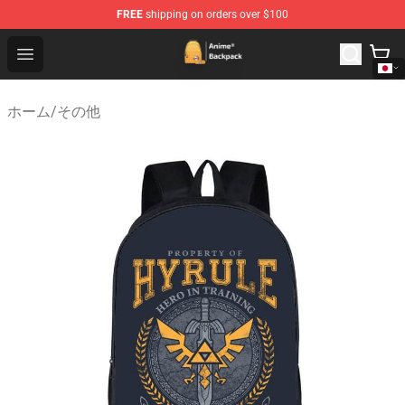
FREE
shipping on orders over $100
Anime Backpack Shop - Official Anime Backpack Store f
Open menu
ホーム
/
その他