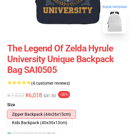
blank template
The Legend Of Zelda Hyrule
University Unique Backpack
Bag SAI0505
(4 customer reviews)
¥7,522
¥6,018
-20%
$41.50
Size
Zipper Backpack (44x26x15cm)
Kids Backpack (40x30x13cm)