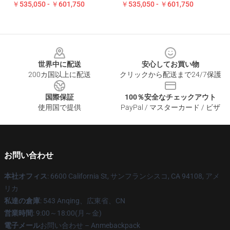
￥535,050 - ￥601,750
￥535,050 - ￥601,750
Footer
世界中に配送
安心してお買い物
200カ国以上に配送
クリックから配送まで24/7保護
国際保証
100％安全なチェックアウト
使用国で提供
PayPal / マスターカード / ビザ
お問い合わせ
本社オフィス
: 6600 California St, サンフランシスコ, CA 94108, アメ
リカ
私達の倉庫
: 543 Anqing、広東省、CN
営業時間
: 9:00～18:00(月～金)
電子メール
お問い合わせ – Anmebackpack