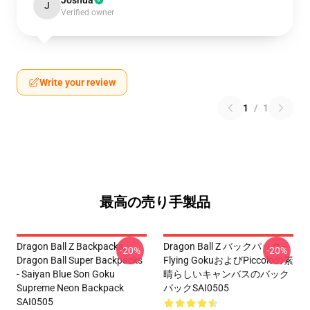
Joshua
J
Verified owner
Write your review
1
/
1
最高の売り手製品
Dragon Ball Z Backpacks,
Dragon Ball Z バックパック -
-20%
-20%
Dragon Ball Super Backpacks
Flying GokuおよびPiccoloの素
- Saiyan Blue Son Goku
晴らしいキャンバスのバック
Supreme Neon Backpack
パックSAI0505
SAI0505