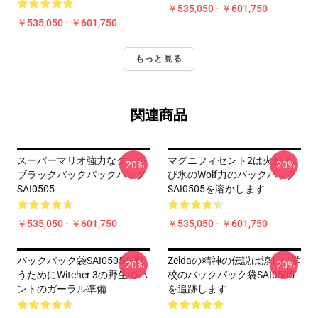
￥535,050 - ￥601,750
￥535,050 - ￥601,750
もっと見る
関連商品
スーパーマリオ強力なクール
マグニフィセント2は火およ
-20%
-20%
ブラックバックパックバッグ
び氷のWolf力のバックパック
SAI0505
SAI0505を溶かします
￥535,050 - ￥601,750
￥535,050 - ￥601,750
バックパック袋SAI0505を戦
Zeldaの精神の伝説は涼しい学
-20%
-20%
うためにWitcher 3の野生のハ
校のバックパック袋SAI0505
ントのガーラル準備
を追跡します