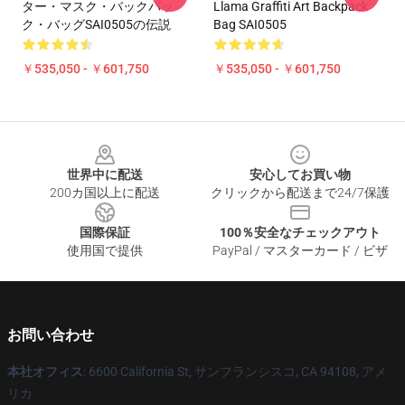
ター・マスク・バックパッ
Llama Graffiti Art Backpack
ク・バッグSAI0505の伝説
Bag SAI0505
￥535,050 - ￥601,750
￥535,050 - ￥601,750
Footer
世界中に配送
安心してお買い物
200カ国以上に配送
クリックから配送まで24/7保護
国際保証
100％安全なチェックアウト
使用国で提供
PayPal / マスターカード / ビザ
お問い合わせ
本社オフィス
: 6600 California St, サンフランシスコ, CA 94108, アメ
リカ