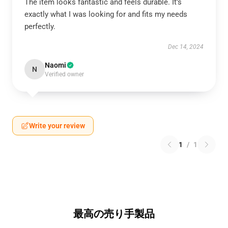
The item looks fantastic and feels durable. It’s
exactly what I was looking for and fits my needs
perfectly.
Dec 14, 2024
Naomi
N
Verified owner
Write your review
1
/
1
最高の売り手製品