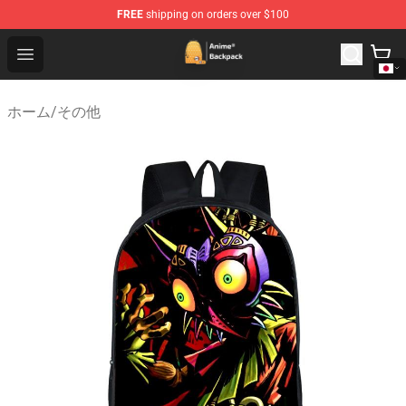
FREE
shipping on orders over $100
Anime Backpack Shop - Official Anime Backpack Store f
Open menu
ホーム
/
その他