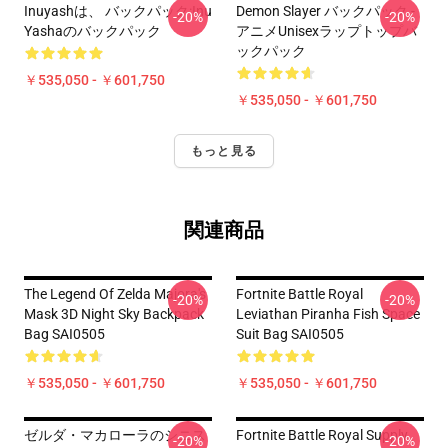
Inuyashは、 バックパック:Inu
Demon Slayer バックパック -
-20%
-20%
Yashaのバックパック
アニメUnisexラップトップバ
ックパック
￥535,050 - ￥601,750
￥535,050 - ￥601,750
もっと見る
関連商品
The Legend Of Zelda Majora's
Fortnite Battle Royal
-20%
-20%
Mask 3D Night Sky Backpack
Leviathan Piranha Fish Space
Bag SAI0505
Suit Bag SAI0505
￥535,050 - ￥601,750
￥535,050 - ￥601,750
ゼルダ・マカローラのシニス
Fortnite Battle Royal Supply
-20%
-20%