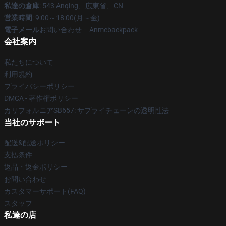
私達の倉庫
: 543 Anqing、広東省、CN
営業時間
: 9:00～18:00(月～金)
電子メール
お問い合わせ – Anmebackpack
会社案内
私たちについて
利用規約
プライバシーポリシー
DMCA - 著作権ポリシー
カリフォルニアSB657: サプライチェーンの透明性法
当社のサポート
配送&配送ポリシー
支払条件
返品・返金ポリシー
お問い合わせ
カスタマーサポート(FAQ)
スタッフ
私達の店