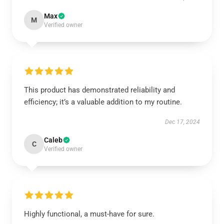
Max
M
Verified owner
This product has demonstrated reliability and
efficiency; it’s a valuable addition to my routine.
Dec 17, 2024
Caleb
C
Verified owner
Highly functional, a must-have for sure.