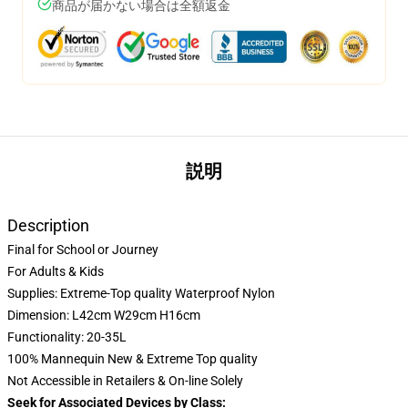
商品が届かない場合は全額返金
説明
Description
Final for School or Journey
For Adults & Kids
Supplies: Extreme-Top quality Waterproof Nylon
Dimension: L42cm W29cm H16cm
Functionality: 20-35L
100% Mannequin New & Extreme Top quality
Not Accessible in Retailers & On-line Solely
Seek for Associated Devices by Class: