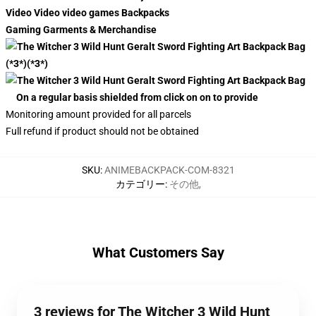
Video Video video games Backpacks
Gaming Garments & Merchandise
(*3*)(*3*)
On a regular basis shielded from click on on to provide
Monitoring amount provided for all parcels
Full refund if product should not be obtained
SKU
:
ANIMEBACKPACK-COM-8321
カテゴリー
:
その他
,
What Customers Say
3 reviews for The Witcher 3 Wild Hunt