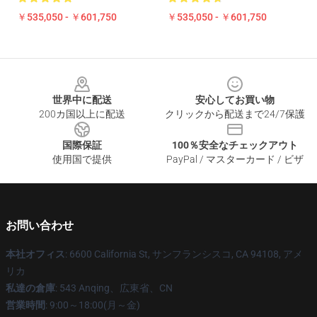
￥535,050 - ￥601,750
￥535,050 - ￥601,750
Footer
世界中に配送
安心してお買い物
200カ国以上に配送
クリックから配送まで24/7保護
国際保証
100％安全なチェックアウト
使用国で提供
PayPal / マスターカード / ビザ
お問い合わせ
本社オフィス
: 6600 California St, サンフランシスコ, CA 94108, アメ
リカ
私達の倉庫
: 543 Anqing、広東省、CN
営業時間
: 9:00～18:00(月～金)