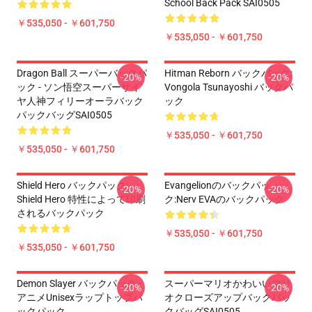
School Back Pack SAI0505
￥535,050 - ￥601,750
￥535,050 - ￥601,750
Dragon Ball スーパーバックパ
Hitman Reborn バックパック:
-20%
-20%
ック - ソン悟空スーパーサイ
Vongola Tsunayoshi バックパ
ヤ人神フィリーオーラバック
ック
パックバッグSAI0505
￥535,050 - ￥601,750
￥535,050 - ￥601,750
Shield Hero バックパック:
Evangelionのバックパッ
-20%
-20%
Shield Hero 特性によって印刷
ク:Nerv EVAのバックパック
されるバックパック
￥535,050 - ￥601,750
￥535,050 - ￥601,750
Demon Slayer バックパック -
スーパーマリオかわいいマリ
-20%
-20%
アニメUnisexラップトップバ
オクローズアップバックパッ
ックパック
クバッグSAI0505