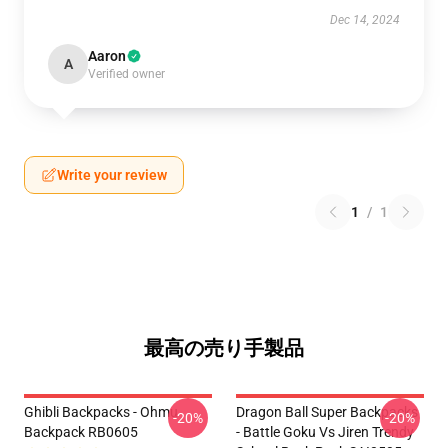
Dec 14, 2024
Aaron
A
Verified owner
Write your review
1
/
1
最高の売り手製品
Ghibli Backpacks - Ohmu
Dragon Ball Super Backpacks
-20%
-20%
Backpack RB0605
- Battle Goku Vs Jiren Trendy