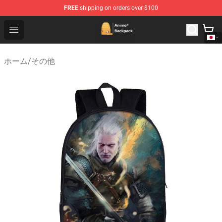
FREE
shipping on orders over $100
Anime Backpack Shop - Official Anime Backpack Store f
Open menu
ホーム
/
その他