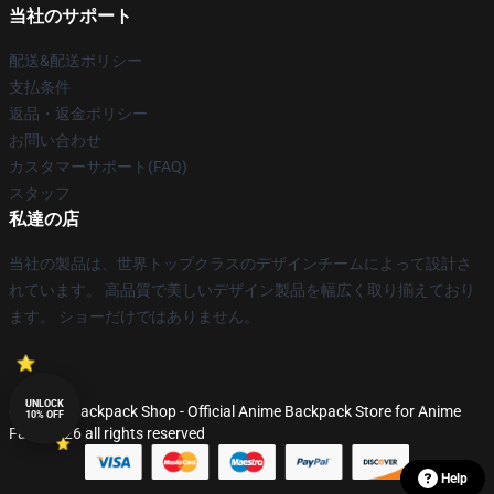
当社のサポート
配送&配送ポリシー
支払条件
返品・返金ポリシー
お問い合わせ
カスタマーサポート(FAQ)
スタッフ
私達の店
当社の製品は、世界トップクラスのデザインチームによって設計さ
れています。 高品質で美しいデザイン製品を幅広く取り揃えており
ます。 ショーだけではありません。
UNLOCK
© Anime Backpack Shop - Official Anime Backpack Store for Anime
10% OFF
Fans 2026 all rights reserved
Help