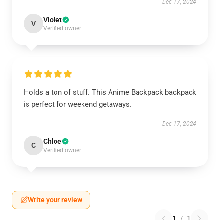
Dec 17, 2024
Violet
V
Verified owner
Holds a ton of stuff. This Anime Backpack backpack
is perfect for weekend getaways.
Dec 17, 2024
Chloe
C
Verified owner
Write your review
1
/
1