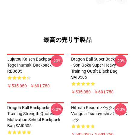
最高の売り手製品
Jujutsu Kaisen Backpacks -
Dragon Ball Super Backpacks
-20%
-20%
Toge Inumaki Backpack
- Son Goku Super-Heavy
RB0605
Training Outfit Black Bag
SAI0505
￥535,050 - ￥601,750
￥535,050 - ￥601,750
Dragon Ball Backpacks - Goku
Hitman Reborn バックパック:
-20%
-20%
Training Strength Quotes
Vongola Tsunayoshi バックパ
Motivation School Backpack
ック
Bag SAI0505
￥535,050 - ￥601,750