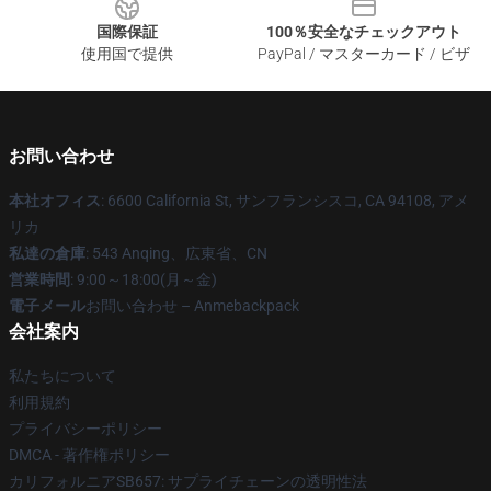
国際保証
100％安全なチェックアウト
使用国で提供
PayPal / マスターカード / ビザ
お問い合わせ
本社オフィス
: 6600 California St, サンフランシスコ, CA 94108, アメ
リカ
私達の倉庫
: 543 Anqing、広東省、CN
営業時間
: 9:00～18:00(月～金)
電子メール
お問い合わせ – Anmebackpack
会社案内
私たちについて
利用規約
プライバシーポリシー
DMCA - 著作権ポリシー
カリフォルニアSB657: サプライチェーンの透明性法