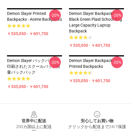
Demon Slayer Printed
Demon Slayer Backpacks -
-20%
-20%
Backpacks - Anime Backpacks
Black Green Plaid School Bag
Large Capacity Laptop
Backpack
￥535,050 - ￥601,750
￥535,050 - ￥601,750
Demon Slayer バックパック -
Demon Slayer Backpack -
-20%
-20%
印刷されたスクールバッグ軽
Printed Backpacks
量バックパック
￥535,050 - ￥601,750
￥535,050 - ￥601,750
Footer
世界中に配送
安心してお買い物
200カ国以上に配送
クリックから配送まで24/7保護