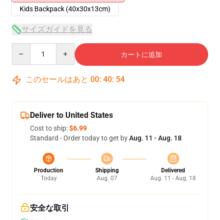
Kids Backpack (40x30x13cm)
サイズガイドを見る
Quantity
カートに追加
このセールはあと
00
:
40
:
53
Deliver to United States
Cost to ship:
$6.99
Standard - Order today to get by
Aug. 11 - Aug. 18
Production
Shipping
Delivered
Today
Aug. 07
Aug. 11 - Aug. 18
安全な取引