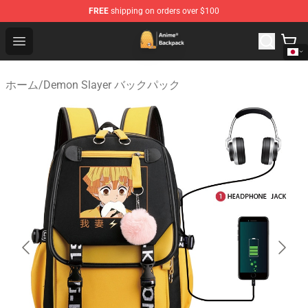
FREE
shipping on orders over $100
Anime Backpack Shop - Official Anime Backpack Store f
Open menu
ホーム
/
Demon Slayer バックパック