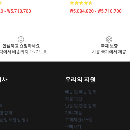
0 - ₩5,718,700
₩5,084,820 - ₩5,718,700
안심하고 쇼핑하세요
국제 보증
릭에서 배송까지 24/7 보호
사용 국가에서 제공
회사
우리의 지원
배송 및 배송 정책
지불 기간
책
반품 및 환불 정책
작권 정책
기타 제품
공급망 투명성 행위
고객지원 (FAQ)
구매하기