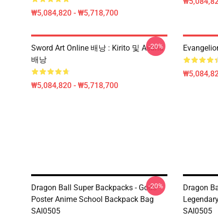
₩5,084,82
₩5,084,820 - ₩5,718,700
-20%
Sword Art Online 배낭 : Kirito 및 Asuna
Evangeli
배낭
₩5,084,82
₩5,084,820 - ₩5,718,700
-20%
Dragon Ball Super Backpacks - Gods
Dragon Ba
Poster Anime School Backpack Bag
Legendary
SAI0505
SAI0505