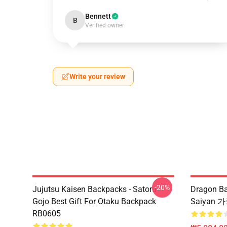
Bennett
B
Verified owner
Write your review
-20%
Jujutsu Kaisen Backpacks - Satoru
Dragon B
Gojo Best Gift For Otaku Backpack
Saiyan 가
RB0605