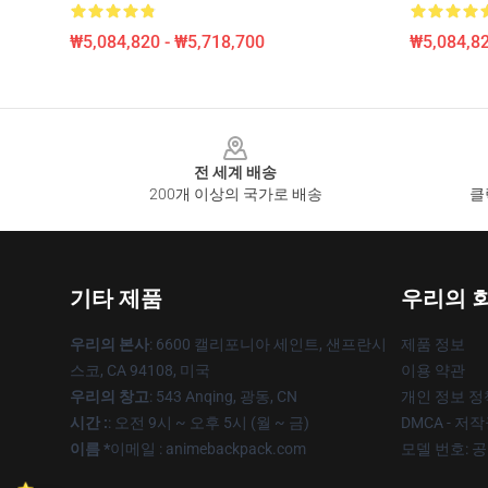
₩5,084,820 - ₩5,718,700
₩5,084,82
Footer
전 세계 배송
200개 이상의 국가로 배송
클
기타 제품
우리의 
우리의 본사
: 6600 캘리포니아 세인트, 샌프란시
제품 정보
스코, CA 94108, 미국
이용 약관
우리의 창고
: 543 Anqing, 광동, CN
개인 정보 정
시간 :
: 오전 9시 ~ 오후 5시 (월 ~ 금)
DMCA - 저
이름 *
이메일 : animebackpack.com
모델 번호: 