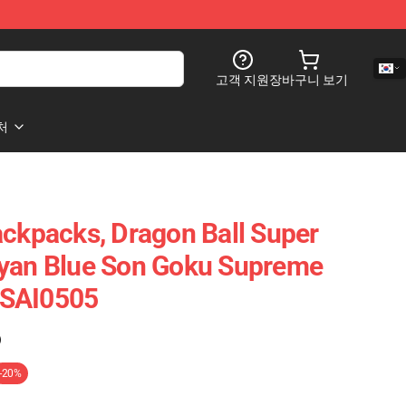
고객 지원
장바구니 보기
처
ackpacks, Dragon Ball Super
iyan Blue Son Goku Supreme
 SAI0505
)
-20%