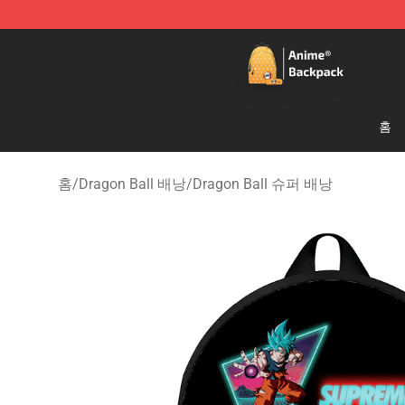
Anime Backpack Shop - Official Anime Backpack Store
홈
홈
/
Dragon Ball 배낭
/
Dragon Ball 슈퍼 배낭