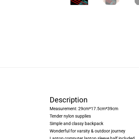
Description
Measurement: 29cm*17.5cm*39cm
Tender nylon supplies
Simple and classy backpack
Wonderful for varsity & outdoor journey
Laptop computer laptop sleeve half included