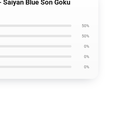
- Saiyan Blue Son Goku
50%
50%
0%
0%
0%