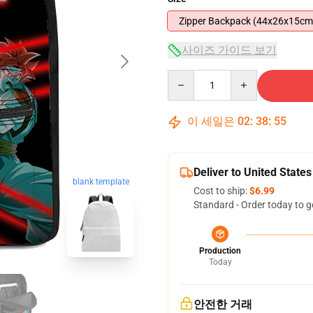
Zipper Backpack (44x26x15cm
사이즈 가이드 보기
Quantity
이 세일은
02
:
38
:
54
Deliver to United States
blank template
Cost to ship:
$6.99
Standard - Order today to g
Production
Today
안전한 거래