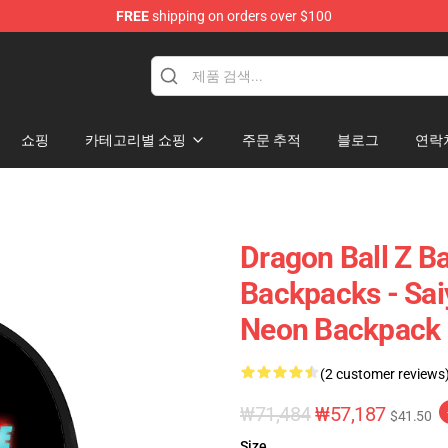
FREE
shipping on orders over $100
 for Anime Fans
쇼핑
카테고리별 쇼핑
주문 추적
블로그
연락
Dragon Ball Z B
Backpacks - Sa
Neon Backpack
(2 customer reviews
₩71,484
₩57,187
$41.50
Size