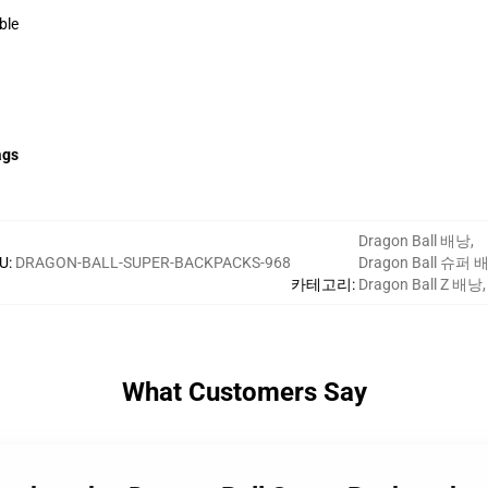
ble
ags
Dragon Ball 배낭
,
U
:
DRAGON-BALL-SUPER-BACKPACKS-968
Dragon Ball 슈퍼 
카테고리
:
Dragon Ball Z 배낭
,
What Customers Say