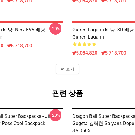
0 - ₩5,718,700
₩5,084,820 - ₩5,718,700
-20%
on 배낭: Nerv EVA 배낭
Gurren Lagann 배낭: 3D 
Gurren Lagann
0 - ₩5,718,700
₩5,084,820 - ₩5,718,700
더 보기
관련 상품
-20%
ll Super Backpacks - Jiren
Dragon Ball Super Backpacks 
 Pose Cool Backpack
Gogeta 강력한 Saiyans Dop
SAI0505