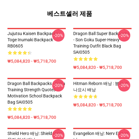
베스트셀러 제품
Jujutsu Kaisen Backpacks -
Dragon Ball Super Backpacks
-20%
-20%
Toge Inumaki Backpack
- Son Goku Super-Heavy
RB0605
Training Outfit Black Bag
SAI0505
₩5,084,820 - ₩5,718,700
₩5,084,820 - ₩5,718,700
Dragon Ball Backpacks - Goku
Hitman Reborn 배낭 : 붕올 츠
-20%
-20%
Training Strength Quotes
나요시 배낭
Motivation School Backpack
Bag SAI0505
₩5,084,820 - ₩5,718,700
₩5,084,820 - ₩5,718,700
Shield Hero 배낭: Shield Hero
Evangelion 배낭: Nerv EVA 배
-20%
-20%