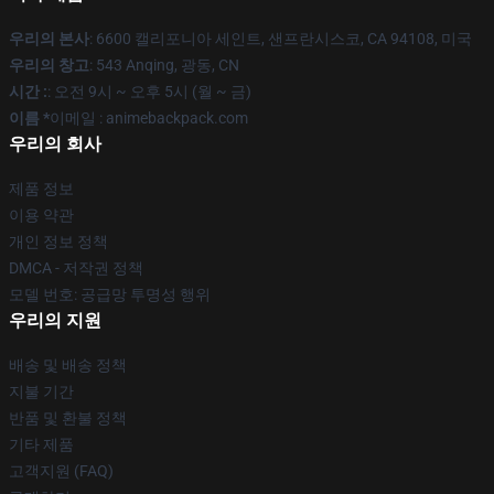
우리의 본사
: 6600 캘리포니아 세인트, 샌프란시스코, CA 94108, 미국
우리의 창고
: 543 Anqing, 광동, CN
시간 :
: 오전 9시 ~ 오후 5시 (월 ~ 금)
이름 *
이메일 : animebackpack.com
우리의 회사
제품 정보
이용 약관
개인 정보 정책
DMCA - 저작권 정책
모델 번호: 공급망 투명성 행위
우리의 지원
배송 및 배송 정책
지불 기간
반품 및 환불 정책
기타 제품
고객지원 (FAQ)