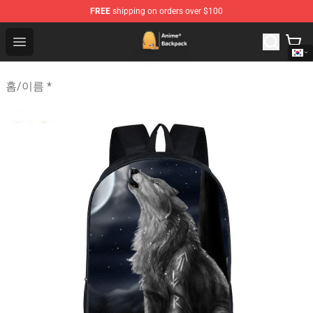
FREE
shipping on orders over $100
Anime Backpack Shop - Official Anime Backpack Store f
Open menu
홈
/
이름 *