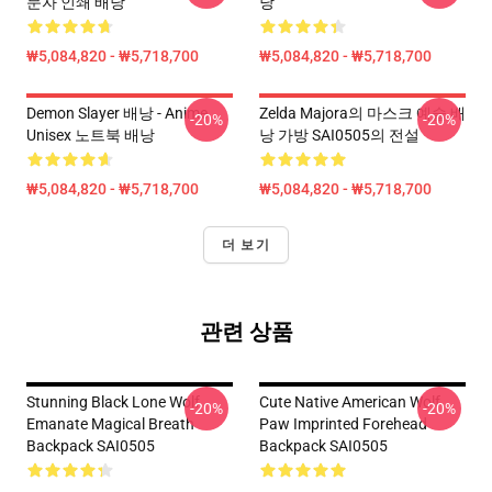
문자 인쇄 배낭
낭
₩5,084,820 - ₩5,718,700
₩5,084,820 - ₩5,718,700
Demon Slayer 배낭 - Anime
Zelda Majora의 마스크 예술 배
-20%
-20%
Unisex 노트북 배낭
낭 가방 SAI0505의 전설
₩5,084,820 - ₩5,718,700
₩5,084,820 - ₩5,718,700
더 보기
관련 상품
Stunning Black Lone Wolf
Cute Native American Wolf
-20%
-20%
Emanate Magical Breath
Paw Imprinted Forehead
Backpack SAI0505
Backpack SAI0505