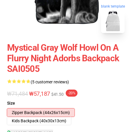
blank template
Mystical Gray Wolf Howl On A
Flurry Night Adorbs Backpack
SAI0505
(5 customer reviews)
₩71,484
₩57,187
-20%
$41.50
Size
Zipper Backpack (44x26x15cm)
Kids Backpack (40x30x13cm)