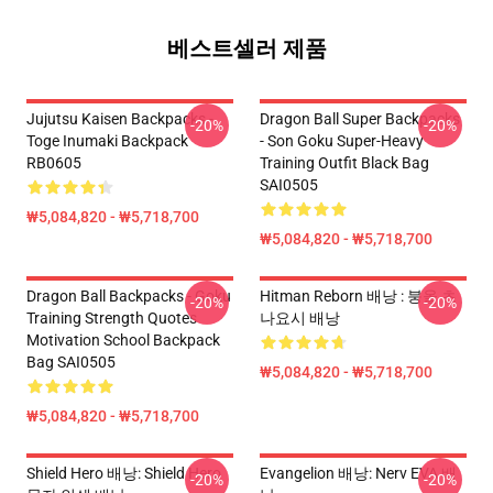
베스트셀러 제품
Jujutsu Kaisen Backpacks -
Dragon Ball Super Backpacks
-20%
-20%
Toge Inumaki Backpack
- Son Goku Super-Heavy
RB0605
Training Outfit Black Bag
SAI0505
₩5,084,820 - ₩5,718,700
₩5,084,820 - ₩5,718,700
Dragon Ball Backpacks - Goku
Hitman Reborn 배낭 : 붕올 츠
-20%
-20%
Training Strength Quotes
나요시 배낭
Motivation School Backpack
Bag SAI0505
₩5,084,820 - ₩5,718,700
₩5,084,820 - ₩5,718,700
Shield Hero 배낭: Shield Hero
Evangelion 배낭: Nerv EVA 배
-20%
-20%