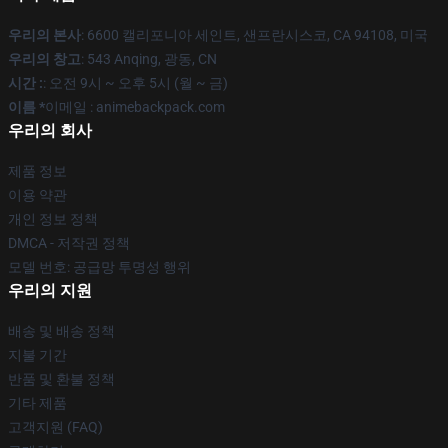
우리의 본사
: 6600 캘리포니아 세인트, 샌프란시스코, CA 94108, 미국
우리의 창고
: 543 Anqing, 광동, CN
시간 :
: 오전 9시 ~ 오후 5시 (월 ~ 금)
이름 *
이메일 : animebackpack.com
우리의 회사
제품 정보
이용 약관
개인 정보 정책
DMCA - 저작권 정책
모델 번호: 공급망 투명성 행위
우리의 지원
배송 및 배송 정책
지불 기간
반품 및 환불 정책
기타 제품
고객지원 (FAQ)