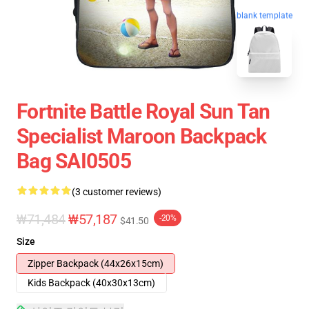
blank template
Fortnite Battle Royal Sun Tan
Specialist Maroon Backpack
Bag SAI0505
(3 customer reviews)
₩71,484
₩57,187
-20%
$41.50
Size
Zipper Backpack (44x26x15cm)
Kids Backpack (40x30x13cm)