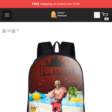
FREE
shipping on orders over $100
Anime Backpack Shop - Official Anime Backpack Store f
Open menu
홈
/
이름 *