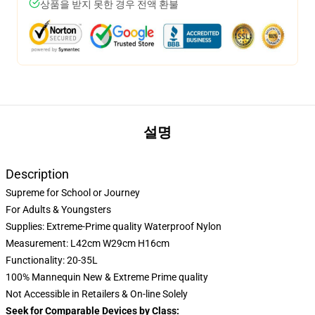
상품을 받지 못한 경우 전액 환불
설명
Description
Supreme for School or Journey
For Adults & Youngsters
Supplies: Extreme-Prime quality Waterproof Nylon
Measurement: L42cm W29cm H16cm
Functionality: 20-35L
100% Mannequin New & Extreme Prime quality
Not Accessible in Retailers & On-line Solely
Seek for Comparable Devices by Class: