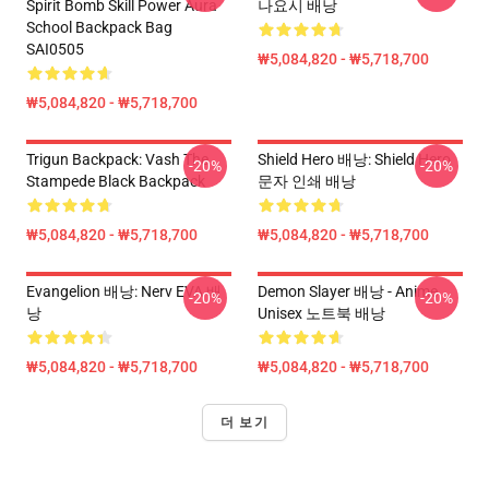
Spirit Bomb Skill Power Aura
나요시 배낭
School Backpack Bag
SAI0505
₩5,084,820 - ₩5,718,700
₩5,084,820 - ₩5,718,700
Trigun Backpack: Vash The
Shield Hero 배낭: Shield Hero
-20%
-20%
Stampede Black Backpack
문자 인쇄 배낭
₩5,084,820 - ₩5,718,700
₩5,084,820 - ₩5,718,700
Evangelion 배낭: Nerv EVA 배
Demon Slayer 배낭 - Anime
-20%
-20%
낭
Unisex 노트북 배낭
₩5,084,820 - ₩5,718,700
₩5,084,820 - ₩5,718,700
더 보기