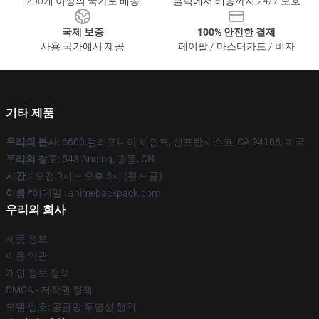
200개 이상의 국가로 배송
클릭에서 배송까지 24/7 보호
국제 보증
100% 안전한 결제
사용 국가에서 제공
페이팔 / 마스터카드 / 비자
기타 제품
우리의 본사
: 6600 캘리포니아 세인트, 샌프란시스코, CA 94108, 미국
우리의 창고
: 543 Anqing, 광동, CN
시간 :
: 오전 9시 ~ 오후 5시 (월 ~ 금)
이름 *
이메일 : animebackpack.com
우리의 회사
제품 정보
이용 약관
개인 정보 정책
DMCA - 저작권 정책
모델 번호: 공급망 투명성 행위