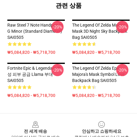
관련 상품
Raw Steel 7 Note Handpan In
The Legend Of Zelda Majora's
-20%
-20%
G Minor (Standard Diameter)
Mask 3D Night Sky Backpack
SAI0505
Bag SAI0505
₩5,084,820 - ₩5,718,700
₩5,084,820 - ₩5,718,700
Fortnite Epic & Legendary 특
The Legend Of Zelda Epic
-20%
-20%
성 피부 공급 Llama 부대
Majora's Mask Symbol Love
SAI0505
Backpack Bag SAI0505
₩5,084,820 - ₩5,718,700
₩5,084,820 - ₩5,718,700
Footer
전 세계 배송
안심하고 쇼핑하세요