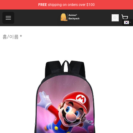
FREE
shipping on orders over $100
Anime Backpack Shop - Official Anime Backpack Store f
Open menu
홈
/
이름 *