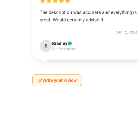
The description was accurate and everything is
great. Would certainly advise it.
Dec 12, 2024
Bradley
B
Verified owner
Write your review