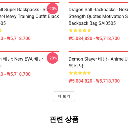
-20%
ll Super Backpacks - Son
Dragon Ball Backpacks - Gok
r-Heavy Training Outfit Black
Strength Quotes Motivation 
505
Backpack Bag SAI0505
0 - ₩5,718,700
₩5,084,820 - ₩5,718,700
-20%
on 배낭: Nerv EVA 배낭
Demon Slayer 배낭 - Anime 
북 배낭
0 - ₩5,718,700
₩5,084,820 - ₩5,718,700
더 보기
관련 상품