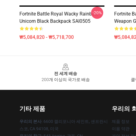
-20%
Fortnite Battle Royal Wacky Rainbow
Fortnite B
Unicorn Black Backpack SAI0505
Weapon G
₩5,084,820 - ₩5,718,700
₩5,084,82
Footer
전 세계 배송
200개 이상의 국가로 배송
클
기타 제품
우리의 
우리의 본사
: 6600 캘리포니아 세인트, 샌프란시
제품 정보
스코, CA 94108, 미국
이용 약관