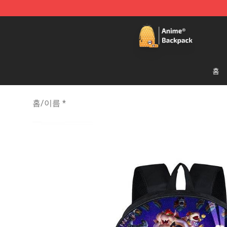
Anime Backpack Shop - Official Anime Backpack Store
홈
홈
/
이름 *