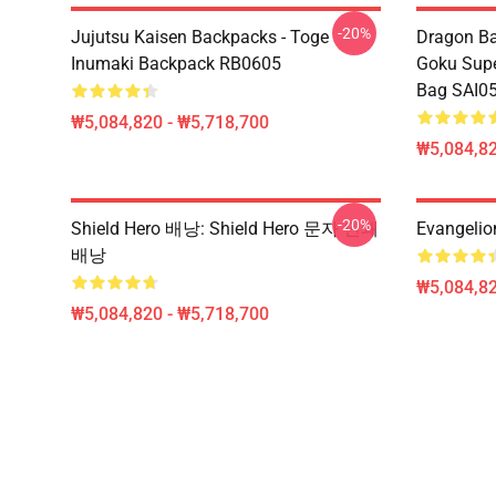
-20%
Jujutsu Kaisen Backpacks - Toge
Dragon Ba
Inumaki Backpack RB0605
Goku Supe
Bag SAI0
₩5,084,820 - ₩5,718,700
₩5,084,82
-20%
Shield Hero 배낭: Shield Hero 문자 인쇄
Evangeli
배낭
₩5,084,82
₩5,084,820 - ₩5,718,700