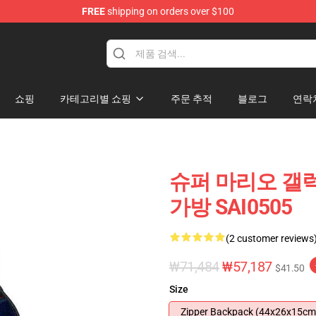
FREE
shipping on orders over $100
 for Anime Fans
쇼핑
카테고리별 쇼핑
주문 추적
블로그
연락
슈퍼 마리오 갤럭시
가방 SAI0505
(2 customer reviews
₩71,484
₩57,187
$41.50
Size
Zipper Backpack (44x26x15cm