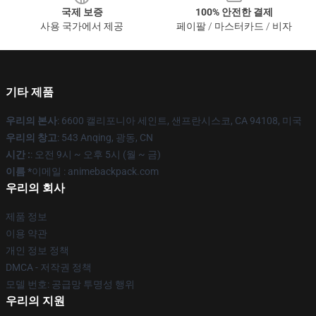
국제 보증
100% 안전한 결제
사용 국가에서 제공
페이팔 / 마스터카드 / 비자
기타 제품
우리의 본사
: 6600 캘리포니아 세인트, 샌프란시스코, CA 94108, 미국
우리의 창고
: 543 Anqing, 광동, CN
시간 :
: 오전 9시 ~ 오후 5시 (월 ~ 금)
이름 *
이메일 : animebackpack.com
우리의 회사
제품 정보
이용 약관
개인 정보 정책
DMCA - 저작권 정책
모델 번호: 공급망 투명성 행위
우리의 지원