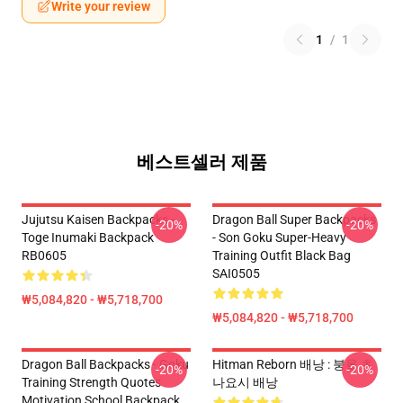
Write your review
1
/
1
베스트셀러 제품
Jujutsu Kaisen Backpacks -
Dragon Ball Super Backpacks
-20%
-20%
Toge Inumaki Backpack
- Son Goku Super-Heavy
RB0605
Training Outfit Black Bag
SAI0505
₩5,084,820 - ₩5,718,700
₩5,084,820 - ₩5,718,700
Dragon Ball Backpacks - Goku
Hitman Reborn 배낭 : 붕올 츠
-20%
-20%
Training Strength Quotes
나요시 배낭
Motivation School Backpack