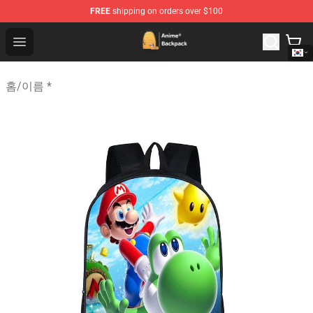
FREE
shipping on orders over $100
Anime Backpack Shop - Official Anime Backpack Store f
Open menu
홈
/
이름 *