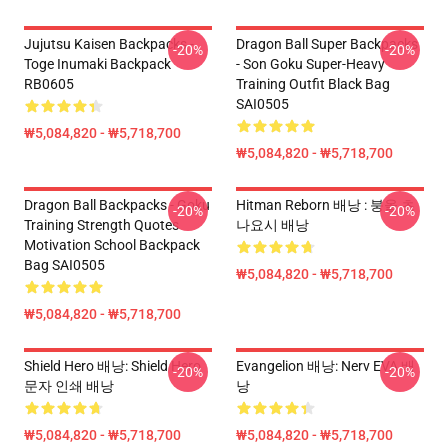
Jujutsu Kaisen Backpacks -
Dragon Ball Super Backpacks
-20%
-20%
Toge Inumaki Backpack
- Son Goku Super-Heavy
RB0605
Training Outfit Black Bag
SAI0505
₩5,084,820 - ₩5,718,700
₩5,084,820 - ₩5,718,700
Dragon Ball Backpacks - Goku
Hitman Reborn 배낭 : 붕올 츠
-20%
-20%
Training Strength Quotes
나요시 배낭
Motivation School Backpack
Bag SAI0505
₩5,084,820 - ₩5,718,700
₩5,084,820 - ₩5,718,700
Shield Hero 배낭: Shield Hero
Evangelion 배낭: Nerv EVA 배
-20%
-20%
문자 인쇄 배낭
낭
₩5,084,820 - ₩5,718,700
₩5,084,820 - ₩5,718,700