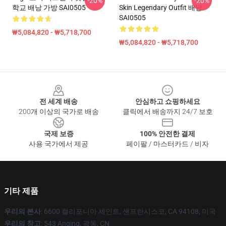
-20%
-20%
학교 배낭 가방 SAI0505
Skin Legendary Outfit 배낭
SAI0505
₩5,084,820 - ₩5,718,700
₩5,084,820 - ₩5,718,700
Footer
전 세계 배송
안심하고 쇼핑하세요
200개 이상의 국가로 배송
클릭에서 배송까지 24/7 보호
국제 보증
100% 안전한 결제
사용 국가에서 제공
페이팔 / 마스터카드 / 비자
기타 제품
우리의 본사
: 6600 캘리포니아 세인트, 샌프란시스코, CA 94108, 미국
우리의 창고
: 543 Anqing, 광동, CN