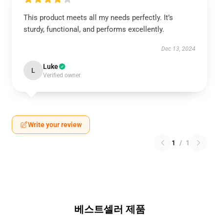
This product meets all my needs perfectly. It’s
sturdy, functional, and performs excellently.
Dec 13, 2024
Luke
L
Verified owner
Write your review
1
/
1
베스트셀러 제품