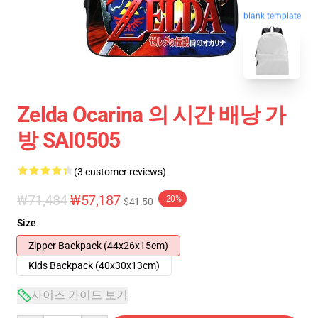
blank template
Zelda Ocarina 의 시간 배낭 가
방 SAI0505
(3 customer reviews)
₩71,484
₩57,187
-20%
$41.50
Size
Zipper Backpack (44x26x15cm)
Kids Backpack (40x30x13cm)
사이즈 가이드 보기