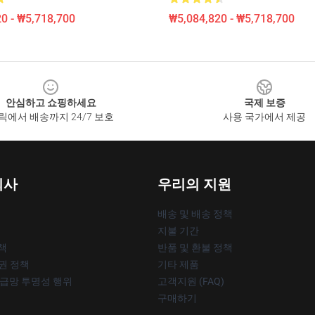
0 - ₩5,718,700
₩5,084,820 - ₩5,718,700
안심하고 쇼핑하세요
국제 보증
릭에서 배송까지 24/7 보호
사용 국가에서 제공
회사
우리의 지원
배송 및 배송 정책
지불 기간
책
반품 및 환불 정책
작권 정책
기타 제품
공급망 투명성 행위
고객지원 (FAQ)
구매하기