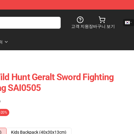
고객 지원
장바구니 보기
처
ild Hunt Geralt Sword Fighting
ag SAI0505
)
-20%
)
Kids Backpack (40x30x13cm)