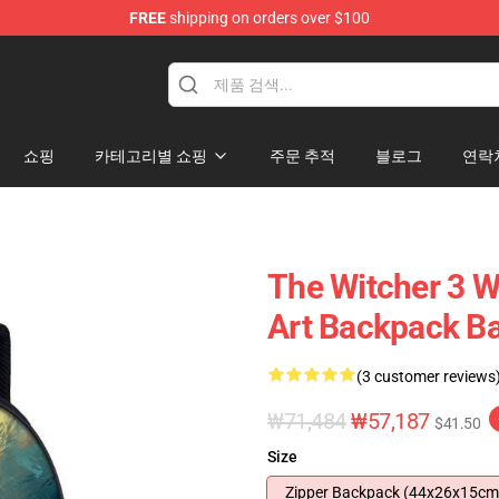
FREE
shipping on orders over $100
 for Anime Fans
쇼핑
카테고리별 쇼핑
주문 추적
블로그
연락
The Witcher 3 W
Art Backpack B
(3 customer reviews
₩71,484
₩57,187
$41.50
Size
Zipper Backpack (44x26x15cm