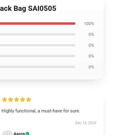
kpack Bag SAI0505
100%
0%
0%
0%
0%
Highly functional, a must-have for sure.
Dec 14, 2024
Aaron