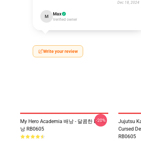
Dec 18, 2024
Max
M
Verified owner
Write your review
-20%
My Hero Academia 배낭 - 달콤한 Eri 배
Jujutsu K
낭 RB0605
Cursed
RB0605