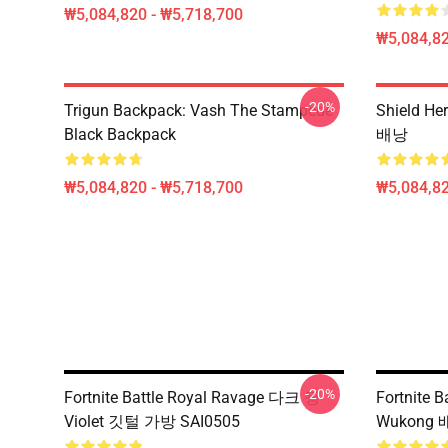
₩5,084,820 - ₩5,718,700
₩5,084,82
-20%
Trigun Backpack: Vash The Stampede
Shield H
Black Backpack
배낭
₩5,084,820 - ₩5,718,700
₩5,084,82
-20%
Fortnite Battle Royal Ravage 다크 윙
Fortnite
Violet 깃털 가방 SAI0505
Wukong 