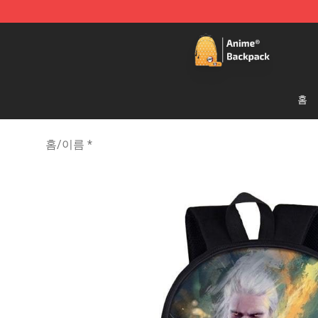
Anime Backpack Shop - Official Anime Backpack Store
홈
홈
/
이름 *