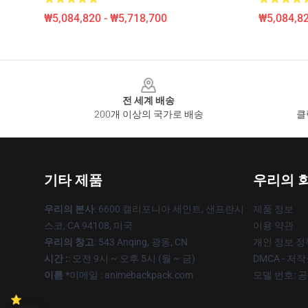
₩5,084,820 - ₩5,718,700
₩5,084,82
Footer
전 세계 배송
200개 이상의 국가로 배송
클
기타 제품
우리의 
우리의 본사
: 6600 캘리포니아 세인트, 샌프란시
제품 정보
스코, CA 94108, 미국
이용 약관
우리의 창고
: 543 Anqing, 광동, CN
개인 정보 정
시간 :
: 오전 9시 ~ 오후 5시 (월 ~ 금)
DMCA - 저
이름 *
이메일 : animebackpack.com
모델 번호: 