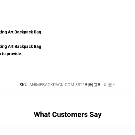
n to provide
SKU
:
ANIMEBACKPACK-COM-8321
카테고리
:
이름 *
,
What Customers Say