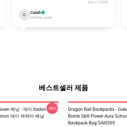
Dec 17, 2024
Caleb
C
Verified owner
베스트셀러 제품
-20%
aisen 배낭 - 재미 Itadori
Dragon Ball Backpacks - Goku
 Demon 재미 캐릭터 배낭
Bomb Skill Power Aura Schoo
Backpack Bag SAI0505