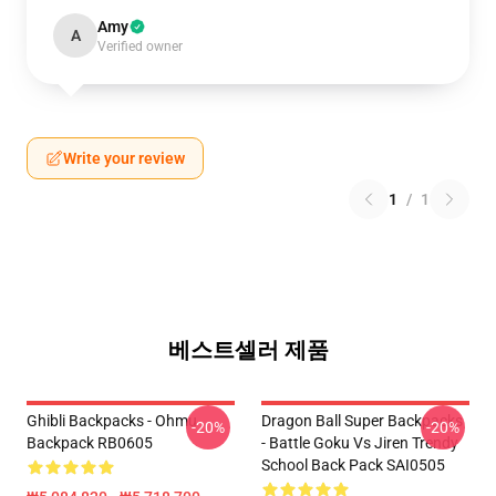
Amy
A
Verified owner
Write your review
1
/
1
베스트셀러 제품
Ghibli Backpacks - Ohmu
Dragon Ball Super Backpacks
-20%
-20%
Backpack RB0605
- Battle Goku Vs Jiren Trendy
School Back Pack SAI0505