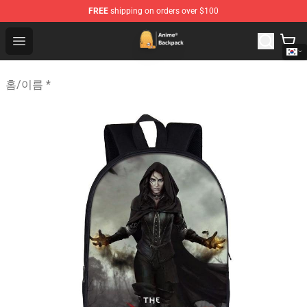
FREE
shipping on orders over $100
Anime Backpack Shop - Official Anime Backpack Store f
Open menu
홈
/
이름 *