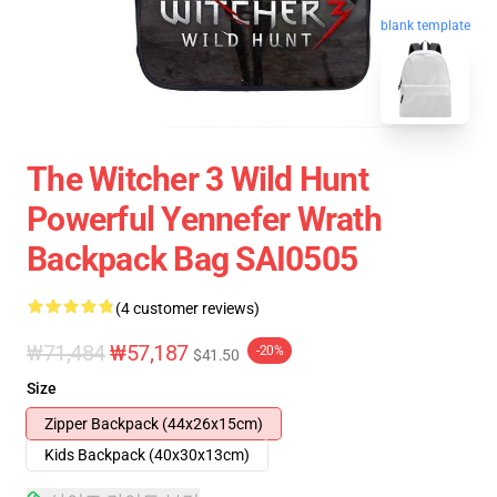
blank template
The Witcher 3 Wild Hunt
Powerful Yennefer Wrath
Backpack Bag SAI0505
(4 customer reviews)
₩71,484
₩57,187
-20%
$41.50
Size
Zipper Backpack (44x26x15cm)
Kids Backpack (40x30x13cm)