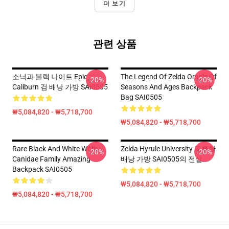
더 보기
관련 상품
소닉과 블랙 나이트 Epic
The Legend Of Zelda Oracle Of
-20%
-20%
Caliburn 검 배낭 가방 SAI0505
Seasons And Ages Backpack
Bag SAI0505
₩5,084,820 - ₩5,718,700
₩5,084,820 - ₩5,718,700
Rare Black And White Wolf
Zelda Hyrule University 독특한
-20%
-20%
Canidae Family Amazing
배낭 가방 SAI0505의 전설
Backpack SAI0505
₩5,084,820 - ₩5,718,700
₩5,084,820 - ₩5,718,700