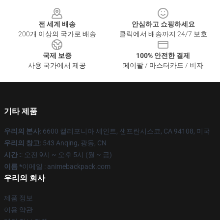
Footer
전 세계 배송
안심하고 쇼핑하세요
200개 이상의 국가로 배송
클릭에서 배송까지 24/7 보호
국제 보증
100% 안전한 결제
사용 국가에서 제공
페이팔 / 마스터카드 / 비자
기타 제품
우리의 본사
: 6600 캘리포니아 세인트, 샌프란시스코, CA 94108, 미국
우리의 창고
: 543 Anqing, 광동, CN
시간 :
: 오전 9시 ~ 오후 5시 (월 ~ 금)
이름 *
이메일 : animebackpack.com
우리의 회사
제품 정보
이용 약관