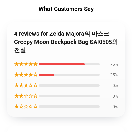
What Customers Say
4 reviews for Zelda Majora의 마스크
Creepy Moon Backpack Bag SAI0505의
전설
★★★★★
75%
★★★★☆
25%
★★★☆☆
0%
★★☆☆☆
0%
★☆☆☆☆
0%