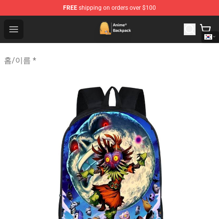
FREE
shipping on orders over $100
Anime Backpack Shop - Official Anime Backpack Store f
Open menu
홈
/
이름 *