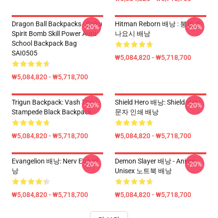
Dragon Ball Backpacks - Goku
Hitman Reborn 배낭 : 붕올 츠
-20%
-20%
Spirit Bomb Skill Power Aura
나요시 배낭
School Backpack Bag
SAI0505
₩5,084,820 - ₩5,718,700
₩5,084,820 - ₩5,718,700
Trigun Backpack: Vash The
Shield Hero 배낭: Shield Hero
-20%
-20%
Stampede Black Backpack
문자 인쇄 배낭
₩5,084,820 - ₩5,718,700
₩5,084,820 - ₩5,718,700
Evangelion 배낭: Nerv EVA 배
Demon Slayer 배낭 - Anime
-20%
-20%
낭
Unisex 노트북 배낭
₩5,084,820 - ₩5,718,700
₩5,084,820 - ₩5,718,700