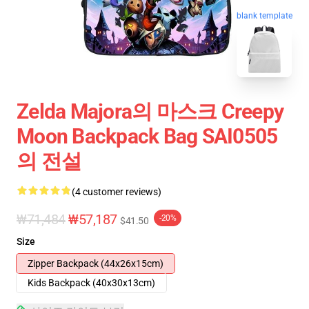
blank template
Zelda Majora의 마스크 Creepy
Moon Backpack Bag SAI0505
의 전설
(4 customer reviews)
₩71,484
₩57,187
-20%
$41.50
Size
Zipper Backpack (44x26x15cm)
Kids Backpack (40x30x13cm)