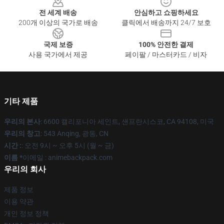
전 세계 배송
안심하고 쇼핑하세요
200개 이상의 국가로 배송
클릭에서 배송까지 24/7 보호
국제 보증
100% 안전한 결제
사용 국가에서 제공
페이팔 / 마스터카드 / 비자
기타 제품
우리의 본사
: 6600 캘리포니아 세인트, 샌프란시스코, CA 94108, 미국
우리의 창고
: 543 Anqing, 광동, CN
시간 :
: 오전 9시 ~ 오후 5시 (월 ~ 금)
이름 *
이메일 : animebackpack.com
우리의 회사
제품 정보
이용 약관
개인 정보 정책