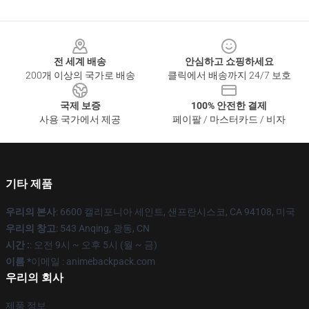
Footer
전 세계 배송
안심하고 쇼핑하세요
200개 이상의 국가로 배송
클릭에서 배송까지 24/7 보호
국제 보증
100% 안전한 결제
사용 국가에서 제공
페이팔 / 마스터카드 / 비자
기타 제품
우리의 본사
: 6600 캘리포니아 세인트, 샌프란시스코, CA 94108, 미국
우리의 창고
: 543 Anqing, 광동, CN
시간 :
: 오전 9시 ~ 오후 5시 (월 ~ 금)
이름 *
이메일 : animebackpack.com
우리의 회사
제품 정보