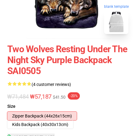
blank template
Two Wolves Resting Under The
Night Sky Purple Backpack
SAI0505
(4 customer reviews)
₩71,484
₩57,187
-20%
$41.50
Size
Zipper Backpack (44x26x15cm)
Kids Backpack (40x30x13cm)