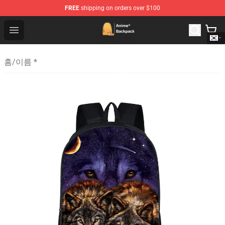
FREE
shipping on orders over $100
Anime Backpack Shop - Official Anime Backpack Store f
Open menu
홈
/
이름 *