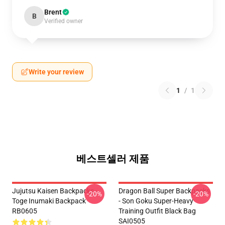
Brent
B
Verified owner
Write your review
1
/
1
베스트셀러 제품
Jujutsu Kaisen Backpacks -
Dragon Ball Super Backpacks
-20%
-20%
Toge Inumaki Backpack
- Son Goku Super-Heavy
RB0605
Training Outfit Black Bag
SAI0505