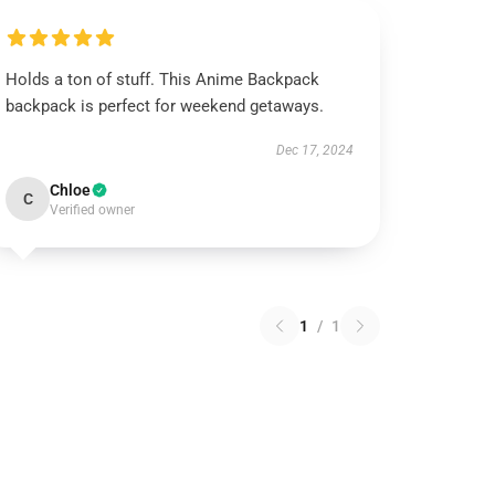
Holds a ton of stuff. This Anime Backpack
backpack is perfect for weekend getaways.
Dec 17, 2024
Chloe
C
Verified owner
1
/
1