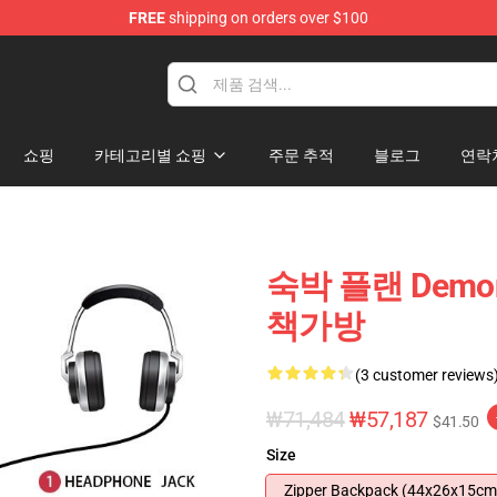
FREE
shipping on orders over $100
 for Anime Fans
쇼핑
카테고리별 쇼핑
주문 추적
블로그
연락
숙박 플랜 Demo
책가방
(3 customer reviews
₩71,484
₩57,187
$41.50
Size
Zipper Backpack (44x26x15cm