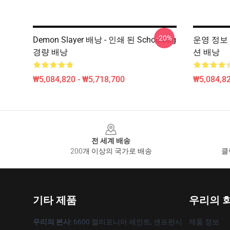
-20%
Demon Slayer 배낭 - 인쇄 된 Schoolbag
운영 정보 
경량 배낭
션 배낭
₩5,084,820 - ₩5,718,700
₩5,084,82
Footer
전 세계 배송
200개 이상의 국가로 배송
클
기타 제품
우리의 
우리의 본사
: 6600 캘리포니아 세인트, 샌프란시
제품 정보