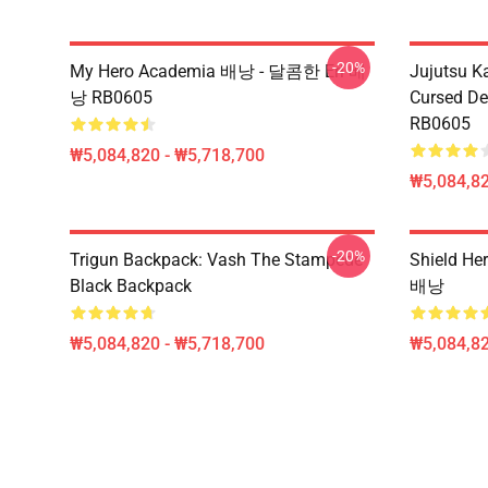
-20%
My Hero Academia 배낭 - 달콤한 Eri 배
Jujutsu K
낭 RB0605
Cursed
RB0605
₩5,084,820 - ₩5,718,700
₩5,084,82
-20%
Trigun Backpack: Vash The Stampede
Shield H
Black Backpack
배낭
₩5,084,820 - ₩5,718,700
₩5,084,82