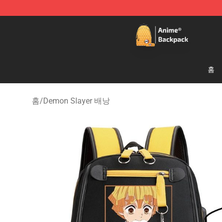
Anime Backpack Shop - Official Anime Backpack Store
홈
홈
/
Demon Slayer 배낭