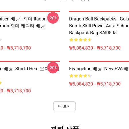
-20%
aisen 배낭 - 재미 Itadori
Dragon Ball Backpacks - Goku
 Demon 재미 캐릭터 배낭
Bomb Skill Power Aura Schoo
Backpack Bag SAI0505
0 - ₩5,718,700
₩5,084,820 - ₩5,718,700
-20%
ero 배낭: Shield Hero 문자 인쇄
Evangelion 배낭: Nerv EVA 
₩5,084,820 - ₩5,718,700
0 - ₩5,718,700
더 보기