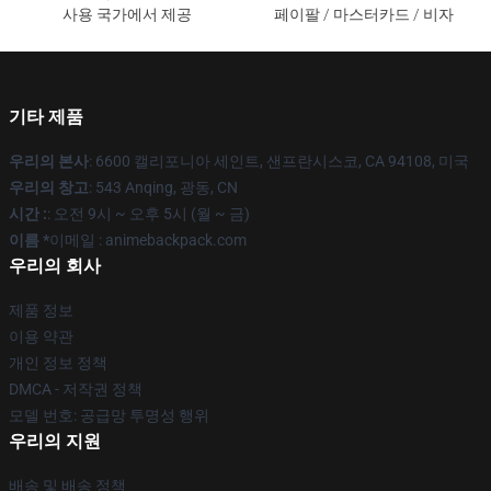
사용 국가에서 제공
페이팔 / 마스터카드 / 비자
기타 제품
우리의 본사
: 6600 캘리포니아 세인트, 샌프란시스코, CA 94108, 미국
우리의 창고
: 543 Anqing, 광동, CN
시간 :
: 오전 9시 ~ 오후 5시 (월 ~ 금)
이름 *
이메일 : animebackpack.com
우리의 회사
제품 정보
이용 약관
개인 정보 정책
DMCA - 저작권 정책
모델 번호: 공급망 투명성 행위
우리의 지원
배송 및 배송 정책