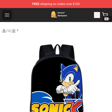
FREE
shipping on orders over $100
Anime Backpack Shop - Official Anime Backpack Store f
Open menu
홈
/
이름 *