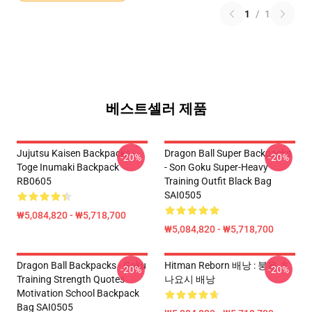
1
/
1
베스트셀러 제품
Jujutsu Kaisen Backpacks -
Dragon Ball Super Backpacks
-20%
-20%
Toge Inumaki Backpack
- Son Goku Super-Heavy
RB0605
Training Outfit Black Bag
SAI0505
₩5,084,820 - ₩5,718,700
₩5,084,820 - ₩5,718,700
Dragon Ball Backpacks - Goku
Hitman Reborn 배낭 : 붕올 츠
-20%
-20%
Training Strength Quotes
나요시 배낭
Motivation School Backpack
Bag SAI0505