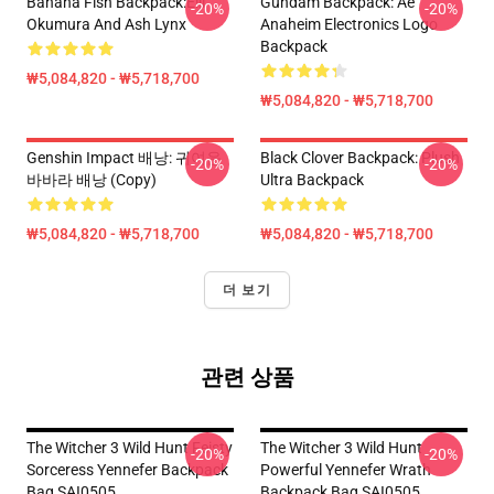
Banana Fish Backpack:Eiji
Gundam Backpack: Ae
-20%
-20%
Okumura And Ash Lynx
Anaheim Electronics Logo
Backpack
₩5,084,820 - ₩5,718,700
₩5,084,820 - ₩5,718,700
Genshin Impact 배낭: 귀여운
Black Clover Backpack: Plush
-20%
-20%
바바라 배낭 (Copy)
Ultra Backpack
₩5,084,820 - ₩5,718,700
₩5,084,820 - ₩5,718,700
더 보기
관련 상품
The Witcher 3 Wild Hunt Feisty
The Witcher 3 Wild Hunt
-20%
-20%
Sorceress Yennefer Backpack
Powerful Yennefer Wrath
Bag SAI0505
Backpack Bag SAI0505