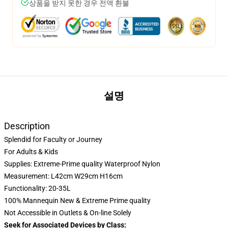
상품을 받지 못한 경우 전액 환불
설명
Description
Splendid for Faculty or Journey
For Adults & Kids
Supplies: Extreme-Prime quality Waterproof Nylon
Measurement: L42cm W29cm H16cm
Functionality: 20-35L
100% Mannequin New & Extreme Prime quality
Not Accessible in Outlets & On-line Solely
Seek for Associated Devices by Class: