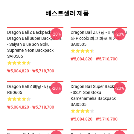
베스트셀러 제품
Dragon Ball Z Backpacks,
Dragon Ball Z 배낭 - 비행 Goku
-20%
-20%
Dragon Ball Super Backpacks
와 Piccolo 최고 화포 책가방
- Saiyan Blue Son Goku
SAI0505
Supreme Neon Backpack
SAI0505
₩5,084,820 - ₩5,718,700
₩5,084,820 - ₩5,718,700
Dragon Ball Z 배낭 - 배낭
Dragon Ball Super Backpacks
-20%
-20%
RB0605
- SSJ1 Son Goku
Kamehameha Backpack
SAI0505
₩5,084,820 - ₩5,718,700
₩5,084,820 - ₩5,718,700