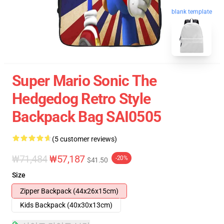
blank template
Super Mario Sonic The
Hedgedog Retro Style
Backpack Bag SAI0505
(5 customer reviews)
₩71,484
₩57,187
-20%
$41.50
Size
Zipper Backpack (44x26x15cm)
Kids Backpack (40x30x13cm)