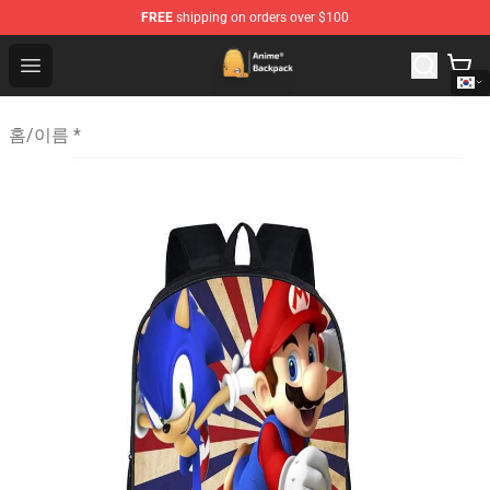
FREE
shipping on orders over $100
Anime Backpack Shop - Official Anime Backpack Store f
Open menu
홈
/
이름 *