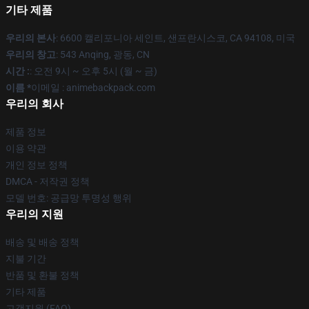
기타 제품
우리의 본사
: 6600 캘리포니아 세인트, 샌프란시스코, CA 94108, 미국
우리의 창고
: 543 Anqing, 광동, CN
시간 :
: 오전 9시 ~ 오후 5시 (월 ~ 금)
이름 *
이메일 : animebackpack.com
우리의 회사
제품 정보
이용 약관
개인 정보 정책
DMCA - 저작권 정책
모델 번호: 공급망 투명성 행위
우리의 지원
배송 및 배송 정책
지불 기간
반품 및 환불 정책
기타 제품
고객지원 (FAQ)